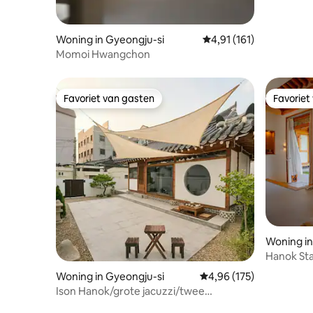
Woning in Gyeongju-si
Gemiddelde beoordeling
4,91 (161)
Momoi Hwangchon
Favoriet van gasten
Favoriet
Favoriet van gasten
Favoriet
Woning in
Hanok Sta
Hanok met
Woning in Gyeongju-si
Gemiddelde beoordeling 
4,96 (175)
Gezins- e
Ison Hanok/grote jacuzzi/twee
fietsen/airloop/Marshall-