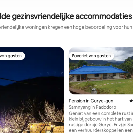
lde gezinsvriendelijke accommodaties 
vriendelijke woningen kregen een hoge beoordeling voor hun l
 van gasten
Favoriet van gasten
 van gasten
Favoriet van gasten
Pension in Gurye-gun
G
Samnyang in Padodorp
Geniet van een complete rust i
klein bijgebouw in het hart van
rustige dorpje Gurye. Er zijn Samkats,
een verhuurderskoppel en een