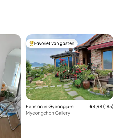
Favoriet van gasten
Topfavoriet van gasten
ecensies
Pension in Gyeongju-si
Gemiddelde beoordeling
4,98 (185)
Myeongchon Gallery