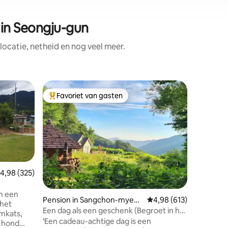
in Seongju-gun
ocatie, netheid en nog veel meer.
Pension 
Favoriet van gasten
Favorie
Topfavoriet van gasten
Favorie
Jinan
Gamja St
aan het 
Eengezin
slechts 
open haard Vuurplaats voor
waterpret
haard Oo
gebruik 
Waterne
Sterrenk
het terr
emiddelde beoordeling van 4,98 uit 5, 325 recensies
4,98 (325)
aardappel
door gas
n een
Pension in Sangchon-myeo
Gemiddelde beoordeling
4,98 (613)
haard (e
 het
n, Yeongdong-gun
Healing o
Een dag als een geschenk (Begroet in het
meerland
bos, Jimuji-san)
‘Een cadeau-achtige dag is een
 hond