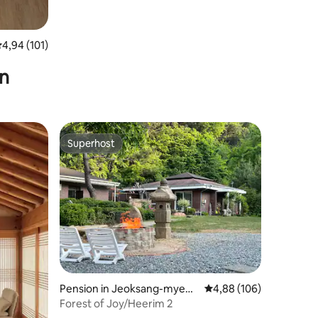
emiddelde beoordeling van 4,94 uit 5, 101 recensies
4,94 (101)
en
Superhost
Superhost
ecensies
Pension in Jeoksang-myeo
Gemiddelde beoordeling
4,88 (106)
n, Muju
Forest of Joy/Heerim 2