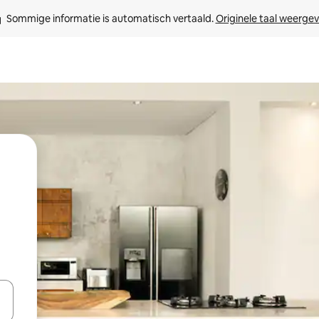
Sommige informatie is automatisch vertaald. 
Originele taal weerge
een keuze met je de pijltjestoetsen omhoog en omlaag, óf door te tik