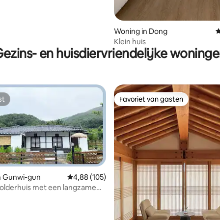
Woning in Dong
G
Klein huis
ezins- en huisdiervriendelijke woning
st
Favoriet van gasten
st
Favoriet van gasten
n Gunwi-gun
Gemiddelde beoordeling van 4,88 uit 5, 105 r
4,88 (105)
zolderhuis met een langzame
# Little Forest Experience
van 4,88 uit 5, 273 recensies
l leven #Chonkang #Gunwi