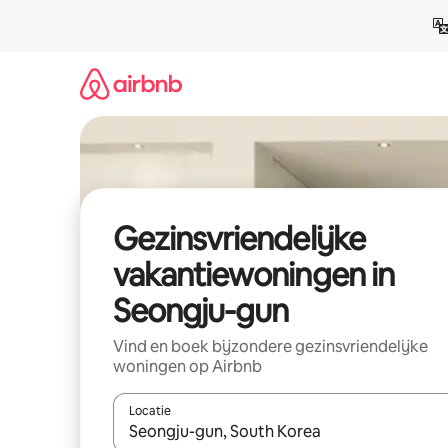
Ga
direct
naar
inhoud
Gezinsvriendelijke
vakantiewoningen in
Seongju-gun
Vind en boek bijzondere gezinsvriendelijke
woningen op Airbnb
Locatie
Wanneer er suggesties beschikbaar zijn, maak je 