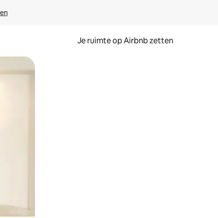
ven
Je ruimte op Airbnb zetten
ken of swipen.