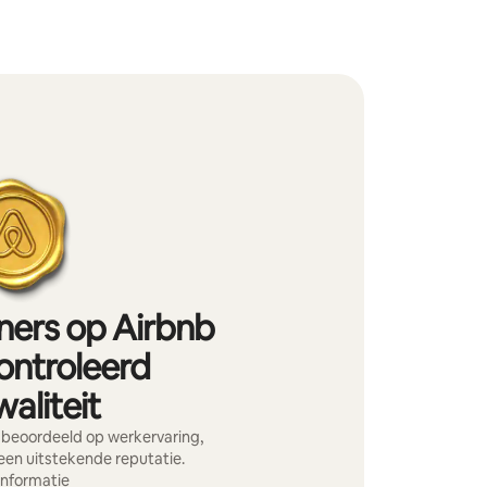
iners op Airbnb
ontroleerd
aliteit
 beoordeeld op werkervaring,
 een uitstekende reputatie.
informatie