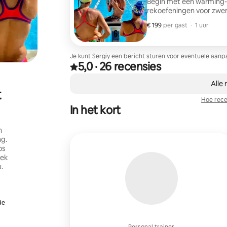
Begin met een warming-
rekoefeningen voor zwe
opname, gedetailleerde 
€ 199
€ 199 per gast
,
per gast
·
1 uur
1 maand. Bonuspakket: - 
drank - Proteïnebar - Vi
Chatondersteuning voor
Je kunt Sergiy een bericht sturen voor eventuele aanpa
5,0
·
26 recensies
5,0 van 5 sterren op basis van 26 recensies
,
0 van 0 items weergegeven
Alle 
t
Hoe rece
In het kort
n
ng.
os
iek
u.
de