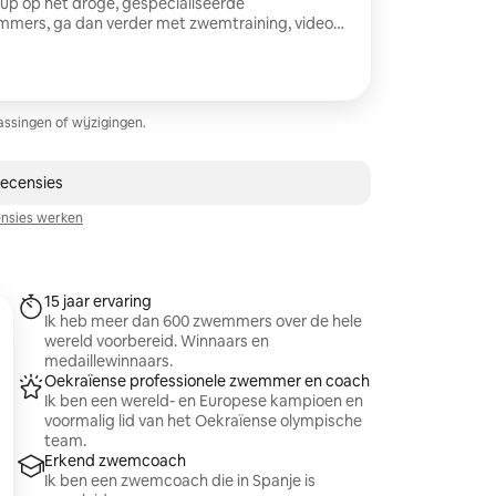
up op het droge, gespecialiseerde
mmers, ga dan verder met zwemtraining, video-
techniekanalyse en een online trainingsplan voor
cool T-shirt - exclusieve badmuts - Isotone
deoanalyse - Trainingsplan voor 1 maand -
 1 maand - Videogesprek na één maand training
ssingen of wijzigingen.
recensies
nsies werken
15 jaar ervaring
Ik heb meer dan 600 zwemmers over de hele
wereld voorbereid. Winnaars en
medaillewinnaars.
Oekraïense professionele zwemmer en coach
Ik ben een wereld- en Europese kampioen en
voormalig lid van het Oekraïense olympische
team.
Erkend zwemcoach
Ik ben een zwemcoach die in Spanje is