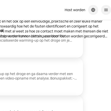
Host worden
riendelijk en aardig persoon. Een echte professional. Je kunt zien dat je
en het ook op een eenvoudige, praktische en zeer leuke manier
swaardig hoe het de fouten identificeert en corrigeert op het
al
et
ciëntere zwemmer – één slag per keer! We
n stap verder kunnen zetten, waardoor fouten worden gecorrigeerd
cialiseerde warming-up op het droge om je
had gewezen. Haar manier van lesgeven maakt een verschil. !
 en duiken vervolgens in techniekgerichte
e talent! Ik hoop contact te houden om nieuwe watervaardigheden te
aast, geen stress. Ik neem je zwemmen op en
seerde videoanalyse met mijn opmerkingen, plus
je stijl te verbeteren. We gaan zwemmen in een
 Al na de eerste sessie weet je precies wat je
teren. Boek nu je plek - zwem slimmer, voel je beter.
up op het droge en ga daarna verder met een
n een video-opname met analyse. Bonuspakket: -
bar - Videoanalyse