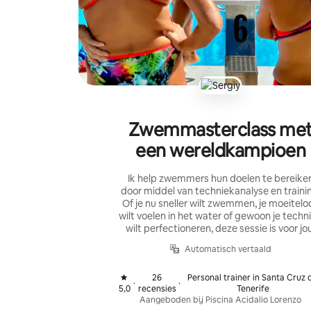
Zwemmasterclass me
een wereldkampioen
Ik help zwemmers hun doelen te bereike
door middel van techniekanalyse en traini
Of je nu sneller wilt zwemmen, je moeitelo
wilt voelen in het water of gewoon je techn
wilt perfectioneren, deze sessie is voor jo
Automatisch vertaald
26
Personal trainer in Santa Cruz 
·
·
,
,
5,0
recensies
Tenerife
Aangeboden bij Piscina Acidalio Lorenzo