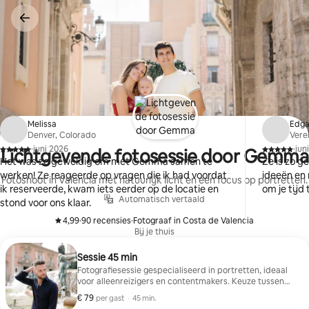
Ga
direct
naar
inhoud
Melissa
Edga
Denver, Colorado
Vere
·
juni 2026
·
jun
Lichtgevende fotosessie door Gemma
,
,
Het was zo geweldig om met Gemma samen te
Ze is zo g
werken! Ze reageerde op vragen die ik had voordat
ideeën en 
Fotoshoot in Valencia met natuurlijk licht en een focus op portretten.
ik reserveerde, kwam iets eerder op de locatie en
om je tijd
Automatisch vertaald
stond voor ons klaar.
4,99
·
90 recensies
·
Fotograaf in Costa de Valencia
,
,
Bij je thuis
Sessie 45 min
Fotografiesessie gespecialiseerd in portretten, ideaal
voor alleenreizigers en contentmakers. Keuze tussen
Stad van de Kunsten en Historisch Centrum. Inclusief
€ 79
€ 79 per gast
,
per gast
·
45 min.
meer dan 60 bewerkte foto's.