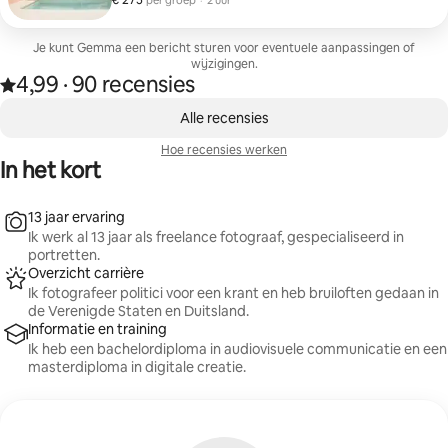
€ 275
per groep
·
2 uur
voor advertenties op elk platform.
Je kunt Gemma een bericht sturen voor eventuele aanpassingen of
wijzigingen.
4,99
·
90 recensies
4,99 van 5 sterren op basis van 90 recensies
,
0 van 0 items weergegeven
Alle recensies
Hoe recensies werken
In het kort
13 jaar ervaring
Ik werk al 13 jaar als freelance fotograaf, gespecialiseerd in
portretten.
Overzicht carrière
Ik fotografeer politici voor een krant en heb bruiloften gedaan in
de Verenigde Staten en Duitsland.
Informatie en training
Ik heb een bachelordiploma in audiovisuele communicatie en een
masterdiploma in digitale creatie.