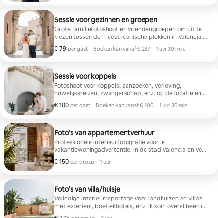
Sessie voor gezinnen en groepen
Grote familiefotoshoot en vriendengroepen om uit te
kiezen tussen de meest iconische plekken in Valencia.
Vaste prijs van € 250 voor groepen of gezinnen van 3 of
€ 79
€ 79 per gast
,
per gast
·
Boeken kan vanaf € 237
·
1 uur 30 min.
meer personen.
Boeken kan vanaf € 237
Sessie voor koppels
Fotoshoot voor koppels, aanzoeken, verloving,
huwelijksreizen, zwangerschap, enz. op de locatie en
tijd naar keuze in de stad Valencia.
€ 100
€ 100 per gast
,
per gast
·
Boeken kan vanaf € 200
·
1 uur 30 min.
Boeken kan vanaf € 200
Foto's van appartementverhuur
Professionele interieurfotografie voor je
vakantiewoningadvertentie. In de stad Valencia en voor
een appartement van standaardgrootte. Levering van
€ 150
€ 150 per groep
,
per groep
·
1 uur
20-50 foto's, afhankelijk van de grootte, voor elk
platform.
Foto's van villa/huisje
Volledige interieurreportage voor landhuizen en villa's
met exterieur, boetiekhotels, enz. Ik kom overal heen in
de autonome regio Valencia. Levering van alle foto's
€ 275 per groep
,