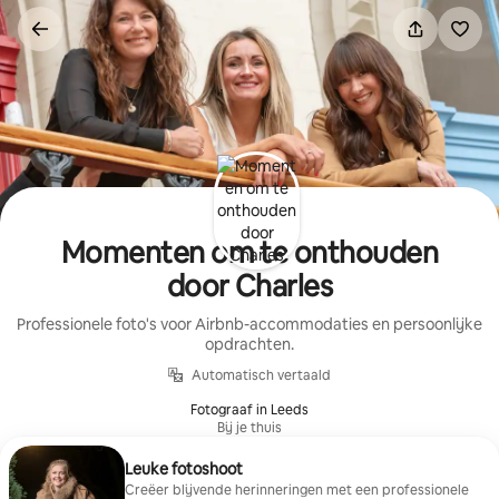
Ga
direct
naar
inhoud
Momenten om te onthouden
door Charles
Professionele foto's voor Airbnb-accommodaties en persoonlijke
opdrachten.
Automatisch vertaald
Fotograaf in Leeds
Bij je thuis
Leuke fotoshoot
Creëer blijvende herinneringen met een professionele