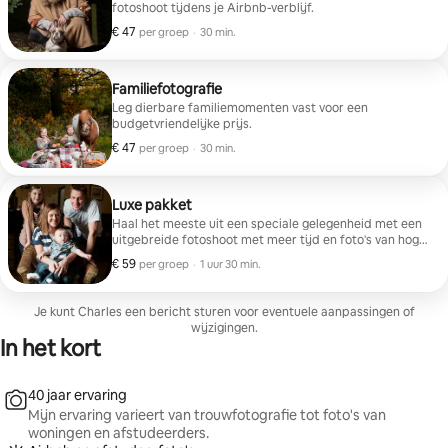
fotoshoot tijdens je Airbnb-verblijf.
€ 47
€ 47 per groep
,
per groep
·
30 min.
Familiefotografie
Leg dierbare familiemomenten vast voor een
budgetvriendelijke prijs.
€ 47
€ 47 per groep
,
per groep
·
30 min.
Luxe pakket
Haal het meeste uit een speciale gelegenheid met een
uitgebreide fotoshoot met meer tijd en foto's van hoge
kwaliteit.
€ 59
€ 59 per groep
,
per groep
·
1 uur 30 min.
Je kunt Charles een bericht sturen voor eventuele aanpassingen of
wijzigingen.
In het kort
40 jaar ervaring
Mijn ervaring varieert van trouwfotografie tot foto's van
woningen en afstudeerders.