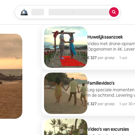
Begin je zoektocht
Locatie
Inchecken/uitchecken
Service
Huwelijksaanzoek
Video met drone-opname
Opgenomen in 4K. Leveri
€ 327
€ 327 per groep
,
per groep
·
1 uur
Familievideo's
Leg speciale momenten v
in de ochtend. Levering 
€ 327
€ 327 per groep
,
per groep
·
1 uur 30 
Video's van excursies