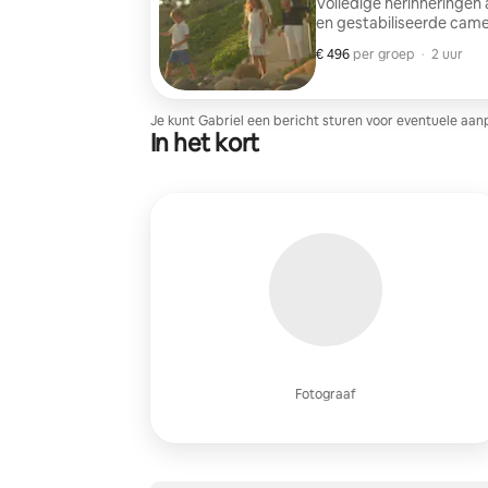
Volledige herinneringen 
en gestabiliseerde camera
€ 496
€ 496 per groep
,
per groep
·
2 uur
Je kunt Gabriel een bericht sturen voor eventuele aan
In het kort
Fotograaf