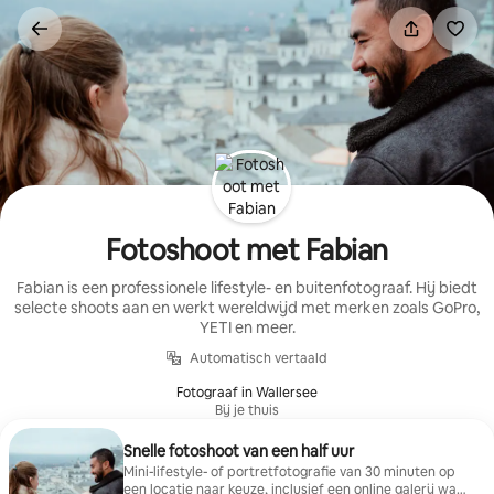
Ga
direct
naar
inhoud
Fotoshoot met Fabian
Fabian is een professionele lifestyle- en buitenfotograaf. Hij biedt
selecte shoots aan en werkt wereldwijd met merken zoals GoPro,
YETI en meer.
Automatisch vertaald
Fotograaf in Wallersee
Bij je thuis
Snelle fotoshoot van een half uur
Mini-lifestyle- of portretfotografie van 30 minuten op
een locatie naar keuze, inclusief een online galerij waar