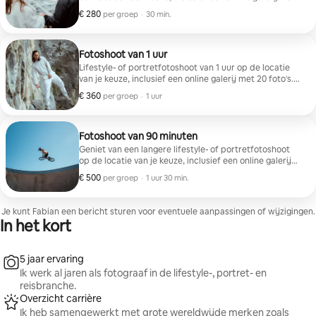
je 10 foto's kunt kiezen. Maximaal 1 minuut
€ 280
€ 280 per groep
,
per groep
·
30 min.
videobewerking beschikbaar tegen een meerprijs van
€ 300.
Fotoshoot van 1 uur
Lifestyle- of portretfotoshoot van 1 uur op de locatie
van je keuze, inclusief een online galerij met 20 foto's.
Maximaal 1 minuut videobewerking beschikbaar tegen
€ 360
€ 360 per groep
,
per groep
·
1 uur
een meerprijs van € 300.
Fotoshoot van 90 minuten
Geniet van een langere lifestyle- of portretfotoshoot
op de locatie van je keuze, inclusief een online galerij
met 50 foto's. Maximaal 1 minuut videobewerking
€ 500
€ 500 per groep
,
per groep
·
1 uur 30 min.
beschikbaar tegen een meerprijs van € 300.
Je kunt Fabian een bericht sturen voor eventuele aanpassingen of wijzigingen.
In het kort
5 jaar ervaring
Ik werk al jaren als fotograaf in de lifestyle-, portret- en
reisbranche.
Overzicht carrière
Ik heb samengewerkt met grote wereldwijde merken zoals