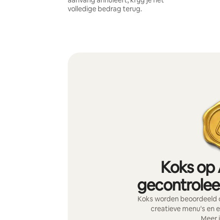
aanvang annuleert, krijg je het
volledige bedrag terug.
Koks op 
gecontroleer
Koks worden beoordeeld o
creatieve menu's en e
Meer 