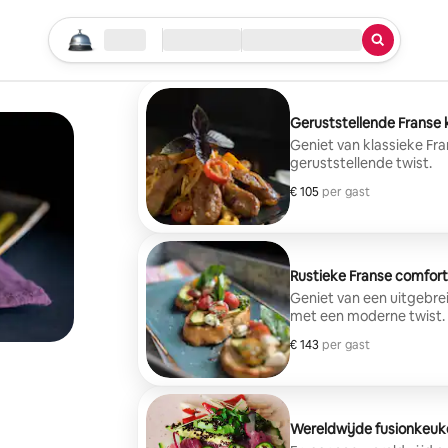
Begin je zoektocht
Locatie
Inchecken/uitchecken
Service
Geruststellende Franse 
Geniet van klassieke Fr
geruststellende twist.
€ 105
€ 105 per gast
per gast
Rustieke Franse comfor
Geniet van een uitgebre
met een moderne twist.
€ 143
€ 143 per gast
per gast
Wereldwijde fusionkeuk