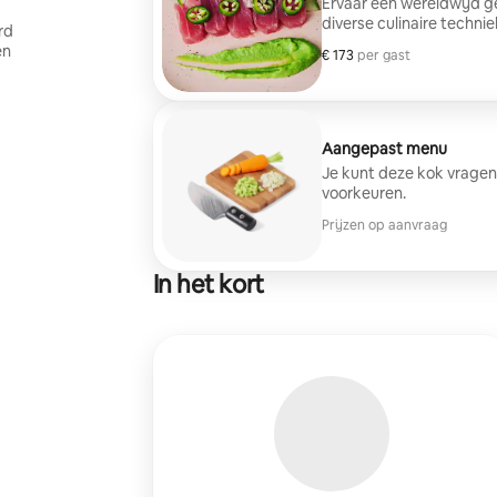
Ervaar een wereldwijd 
diverse culinaire technie
rd
en
€ 173
€ 173 per gast
per gast
Aangepast menu
Je kunt deze kok vragen
voorkeuren.
Prijzen op aanvraag
In het kort