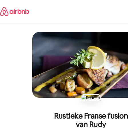
Ga
direct
naar
inhoud
Rustieke Franse fusion
van Rudy