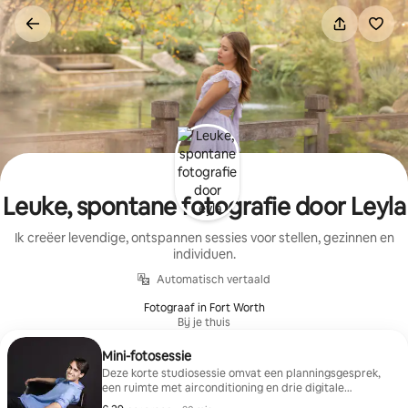
Ga
direct
naar
inhoud
Leuke, spontane fotografie door Leyla
Ik creëer levendige, ontspannen sessies voor stellen, gezinnen en
individuen.
Automatisch vertaald
Fotograaf in Fort Worth
Bij je thuis
Mini-fotosessie
Deze korte studiosessie omvat een planningsgesprek,
een ruimte met airconditioning en drie digitale
afbeeldingen met een hoge resolutie om te