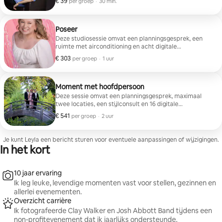
€ 39
€ 39 per groep
,
per groep
·
30 min.
downloaden.
Poseer
Deze studiosessie omvat een planningsgesprek, een
ruimte met airconditioning en acht digitale
afbeeldingen met hoge resolutie om te downloaden.
€ 303
€ 303 per groep
,
per groep
·
1 uur
Moment met hoofdpersoon
Deze sessie omvat een planningsgesprek, maximaal
twee locaties, een stijlconsult en 16 digitale
afbeeldingen met hoge resolutie om te downloaden.
€ 541
€ 541 per groep
,
per groep
·
2 uur
Je kunt Leyla een bericht sturen voor eventuele aanpassingen of wijzigingen.
In het kort
10 jaar ervaring
Ik leg leuke, levendige momenten vast voor stellen, gezinnen en
allerlei evenementen.
Overzicht carrière
Ik fotografeerde Clay Walker en Josh Abbott Band tijdens een
non-profitevenement dat ik jaarlijks ondersteunde.