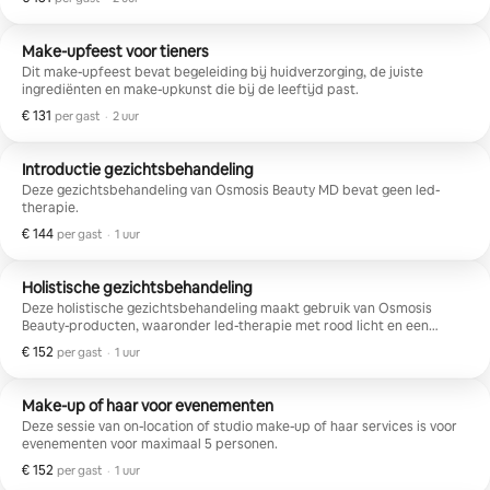
Make-upfeest voor tieners
Dit make-upfeest bevat begeleiding bij huidverzorging, de juiste
ingrediënten en make-upkunst die bij de leeftijd past.
€ 131
€ 131 per gast
,
per gast
·
2 uur
Introductie gezichtsbehandeling
Deze gezichtsbehandeling van Osmosis Beauty MD bevat geen led-
therapie.
€ 144
€ 144 per gast
,
per gast
·
1 uur
Holistische gezichtsbehandeling
Deze holistische gezichtsbehandeling maakt gebruik van Osmosis
Beauty-producten, waaronder led-therapie met rood licht en een
verwarmingskussen met biomateriaal.
€ 152
€ 152 per gast
,
per gast
·
1 uur
Make-up of haar voor evenementen
Deze sessie van on-location of studio make-up of haar services is voor
evenementen voor maximaal 5 personen.
€ 152
€ 152 per gast
,
per gast
·
1 uur