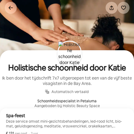
Ga
direct
naar
inhoud
Holistische schoonheid door Katie
Ik ben door het tijdschrift 7x7 uitgeroepen tot een van de vijf beste
visagisten in de Bay Area.
Automatisch vertaald
Schoonheidsspecialist in Petaluma
Aangeboden bij Holistic Beauty Space
Spa-feest
Deze service omvat mini-gezichtsbehandelingen, led-rood licht, bio-
mat, geluidsgenezing, meditatie, vrouwencirkel, orakelkaarten,
chanten, mudra voor genezing en numerologielezingen.
€ 131
€ 131 per gast
,
per gast
·
2 uur