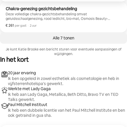
Chakra-genezing gezichtsbehandeling
Deze volledige chakra-gezichtsbehandeling omvat
geluidsschaalgenezing, rood ledlicht, bio-mat, Osmosis Beauty-
huidverzorging en het lezen van orakelkaarten.
€ 261
€ 261 per gast
,
per gast
·
2 uur
Alle 7 tonen
Je kunt Katie Brooke een bericht sturen voor eventuele aanpassingen of
wijzigingen.
In het kort
20 jaar ervaring
Ik ben opgeleid in zowel esthetiek als cosmetologie en heb in
vijfsterrenhotelspa's gewerkt.
Werkte met Lady Gaga
Ik heb aan Lady Gaga, Metallica, Beth Ditto, Bravo TV en TED
Talks gewerkt.
Paul Mitchell Instituut
Ik heb een dubbele licentie van het Paul Mitchell Institute en ben
ook getraind in gua sha.