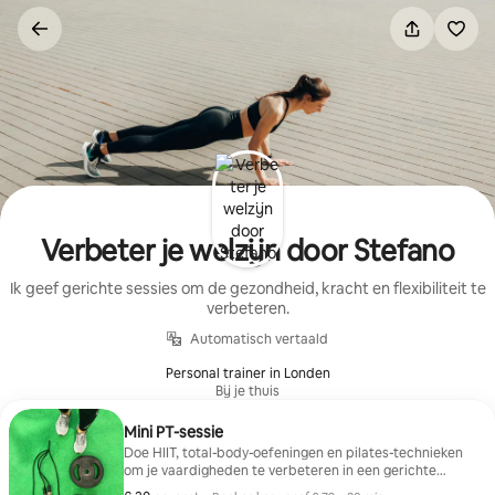
Ga
direct
naar
inhoud
Verbeter je welzijn door Stefano
Ik geef gerichte sessies om de gezondheid, kracht en flexibiliteit te
verbeteren.
Automatisch vertaald
Personal trainer in Londen
Bij je thuis
Mini PT-sessie
Doe HIIT, total-body-oefeningen en pilates-technieken
om je vaardigheden te verbeteren in een gerichte
sessie die snel resultaat oplevert.