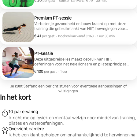
€ 20
€ 20 per gast
,
per gast
·
Boeken kan vanaf € 79
·
30 min.
Boeken kan vanaf € 79
Premium PT-sessie
Verbeter je gezondheid en bouw kracht op met deze
training die gebruikmaakt van HIIT, bewegingen voor
het hele lichaam, kernstabiliteit en kracht,
€ 41
€ 41 per gast
,
per gast
·
Boeken kan vanaf € 163
·
1 uur 30 min.
cardiovasculair en spieruithoudingsvermogen en
Boeken kan vanaf € 163
principes van pilates.
PT-sessie
Deze uitgebreide les maakt gebruik van HIIT,
oefeningen voor het hele lichaam en pilatesprincipes
om je kracht en uithoudingsvermogen te vergroten.
€ 100
€ 100 per gast
,
per gast
·
1 uur
Je kunt Stefano een bericht sturen voor eventuele aanpassingen of
wijzigingen.
In het kort
10 jaar ervaring
Ik richt me op fysiek en mentaal welzijn door middel van training,
pilates en wateroefeningen.
Overzicht carrière
Ik heb een klant geholpen om onafhankelijkheid te herwinnen na