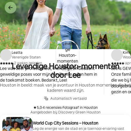
Ga
direct
naar
inhoud
Leatta
Kimb
Verenigde Staten
Wood
·
2 weken geleden
·
apr
Levendige Houston-momenten
,
,
Lee was zeer professioneel, vriendelijk en bedacht
Lee is GEW
door Lee
geweldige poses voor mijn familie. We zullen hem in
Onze famil
de toekomst boeken. Bedankt, Lee!
die we bij
Houston in beeld: maak van je avontuur in Houston momenten die het
doorgebrac
kaderen waard zijn.
gezin en o
de stad o
Automatisch vertaald
5,0
·
4 recensies
·
Fotograaf in Houston
,
,
Aangeboden bij Discovery Green Houston
World Cup City Sessions – Houston
Leg de energie van de stad en je toernooi-ervaring vast