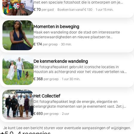
met een speciale fotoshoot die is ontworpen om je
herinneringen aan een echte WK-gaststad te bewaren.
€ 70
€ 70 per gast
,
per gast
·
Boeken kan vanaf € 130
·
1 uur 15 min.
Fans worden aangemoedigd om hun favoriete land of
Boeken kan vanaf € 130
club te vertegenwoordigen door de teamkleuren, -
shirts of -sjaals te dragen. Perfect voor individuen,
stellen en kleine groepen die de opwinding van het
Momenten in beweging
wereldkampioenschap en hun tijd in Houston willen
Maak een wandeling door de stad om interessante
vieren. ⚽
bezienswaardigheden en nieuwe plaatsen te
ontdekken terwijl je poseert voor foto's.
€ 174
€ 174 per groep
,
per groep
·
30 min.
De kenmerkende wandeling
Dit fotografiepakket gebruikt iconische locaties in
Houston als achtergrond voor het visueel vertellen van
het verhaal van vreugde en verbinding in de stad.
€ 368
€ 368 per groep
,
per groep
·
1 uur 30 min.
Perfect voor stellen, vrienden of kleine groepen.
Het Collectief
Dit fotografiepakket legt de energie, elegantie en
belangrijkste momenten van je evenement vast. Zet je
merk, je gasten en de onvergetelijke momenten in de
€ 693
€ 693 per groep
,
per groep
·
2 uur
schijnwerpers. Perfect voor zakelijke en non-
profitevenementen, maar ook voor
verjaardagsfeestjes, workshops en andere feesten en
Je kunt Lee een bericht sturen voor eventuele aanpassingen of wijzigingen.
evenementen.
5,0 van 5 sterren op basis van 4 recensies