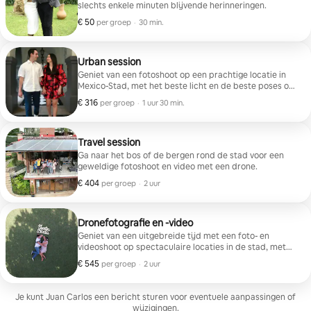
slechts enkele minuten blijvende herinneringen.
€ 50
€ 50 per groep
,
per groep
·
30 min.
Urban session
Geniet van een fotoshoot op een prachtige locatie in
Mexico-Stad, met het beste licht en de beste poses om
prachtige herinneringen aan je avontuur te creëren.
€ 316
€ 316 per groep
,
per groep
·
1 uur 30 min.
Travel session
Ga naar het bos of de bergen rond de stad voor een
geweldige fotoshoot en video met een drone.
€ 404
€ 404 per groep
,
per groep
·
2 uur
Dronefotografie en -video
Geniet van een uitgebreide tijd met een foto- en
videoshoot op spectaculaire locaties in de stad, met
het unieke perspectief van een drone.
€ 545
€ 545 per groep
,
per groep
·
2 uur
Je kunt Juan Carlos een bericht sturen voor eventuele aanpassingen of
wijzigingen.