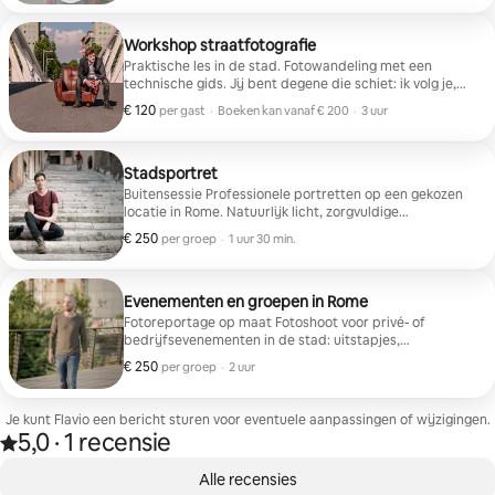
herinneringen geworden. En het was net zo
en authentieke herinnering wil.
aangenaam als wandelen en praten met een vriend,
Workshop straatfotografie
zeer warme sfeer! Bedankt en het allerbeste🙏❤️!
Praktische les in de stad. Fotowandeling met een
technische gids. Jij bent degene die schiet: ik volg je,
corrigeer je en bied themaroutes (architectuur,
€ 120
€ 120 per gast
,
per gast
·
Boeken kan vanaf € 200
·
3 uur
mensen, details, enz.). Geschikt voor alle niveaus.
Boeken kan vanaf € 200
Stadsportret
Buitensessie Professionele portretten op een gekozen
locatie in Rome. Natuurlijk licht, zorgvuldige
compositie, postproductie inbegrepen. Levering
€ 250
€ 250 per groep
,
per groep
·
1 uur 30 min.
overdag. Perfect voor profielen, portfolio's of speciale
herinneringen
Evenementen en groepen in Rome
Fotoreportage op maat Fotoshoot voor privé- of
bedrijfsevenementen in de stad: uitstapjes,
teambuilding, vergaderingen of groepsreizen. Discrete
€ 250
€ 250 per groep
,
per groep
·
2 uur
dekking, geselecteerde beelden en snel geleverd.
Flexibele dagen en tijden op aanvraag
Je kunt Flavio een bericht sturen voor eventuele aanpassingen of wijzigingen.
5,0
·
1 recensie
Beoordeeld met 5,0 van 5 sterren op basis van 1 recensie
,
0 van 0 items weergegeven
Alle recensies