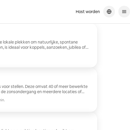
Host worden
 lokale plekken om natuurlijke, spontane
 is ideaal voor koppels, aanzoeken, jubilea of
en. Je krijgt minimaal 20 bewerkte foto's.
is voor stellen. Deze omvat 40 of meer bewerkte
of de zonsondergang en meerdere locaties of
min.