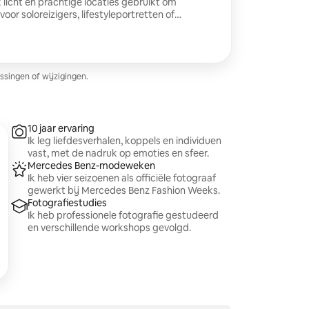
k licht en prachtige locaties gebruikt om
or soloreizigers, lifestyleportretten of
e leggen. Je krijgt minimaal 30 bewerkte foto's.
ssingen of wijzigingen.
10 jaar ervaring
Ik leg liefdesverhalen, koppels en individuen
vast, met de nadruk op emoties en sfeer.
Mercedes Benz-modeweken
Ik heb vier seizoenen als officiële fotograaf
gewerkt bij Mercedes Benz Fashion Weeks.
Fotografiestudies
Ik heb professionele fotografie gestudeerd
en verschillende workshops gevolgd.