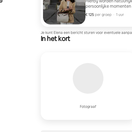
Hierbij worden natuurlij
persoonlijke momenten vo
creatieve content vast t
€ 125
€ 125 per groep
,
per groep
·
1 uur
Je kunt Elena een bericht sturen voor eventuele aanpa
In het kort
Fotograaf