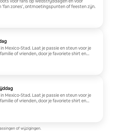
hoots voor fans op wedstrijddagen en voor
 'fan zones', ontmoetingspunten of feesten zijn.
ddag
in Mexico-Stad. Laat je passie en steun voor je
familie of vrienden, door je favoriete shirt en
Sessie in een gecontroleerde omgeving voor
.
rijddag
in Mexico-Stad. Laat je passie en steun voor je
familie of vrienden, door je favoriete shirt en
Sessie in een gecontroleerde omgeving voor
.
assingen of wijzigingen.