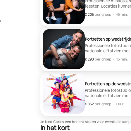
Professionele minifotos
feesten. Locaties kunnen
€ 205
€ 205 per groep
,
per groep
·
45 min.
p
Portretten op wedstrij
Professionele fotostudio 
nationale elftal zien met 
accessoires te dragen. 
€ 293
€ 293 per groep
,
per groep
·
45 min.
spectaculaire resultaten
Portretten op de wedst
Professionele fotostudio 
nationale elftal zien met 
accessoires te dragen. 
€ 352
€ 352 per groep
,
per groep
·
1 uur
spectaculaire resultaten
Je kunt Carlos een bericht sturen voor eventuele aanp
In het kort