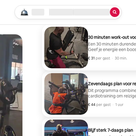
Begin je zoektocht
Locatie
Inchecken/uitchecken
Service
30 minuten work-out voo
Een 30 minuten durende b
Geef je energie een boo
apparatuur of druk.
€ 31
€ 31 per gast
,
per gast
·
30 min.
Zevendaags plan voor re
Dit programma combineert
cardiotraining om reizig
bouwen en hun conditie 
€ 44
€ 44 per gast
,
per gast
·
1 uur
Blijf sterk 7-daags plan