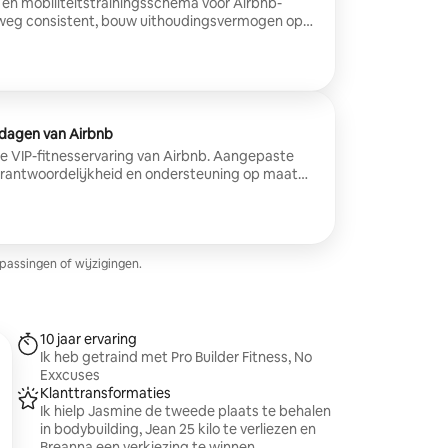
en mobiliteitstrainingsschema voor Airbnb-
derweg consistent, bouw uithoudingsvermogen op
 dagen van Airbnb
se VIP-fitnesservaring van Airbnb. Aangepaste
verantwoordelijkheid en ondersteuning op maat
len en lichaamsdoelen.
passingen of wijzigingen.
10 jaar ervaring
Ik heb getraind met Pro Builder Fitness, No
Exxcuses
Klanttransformaties
Ik hielp Jasmine de tweede plaats te behalen
in bodybuilding, Jean 25 kilo te verliezen en
Breanna een verkiezing te winnen.