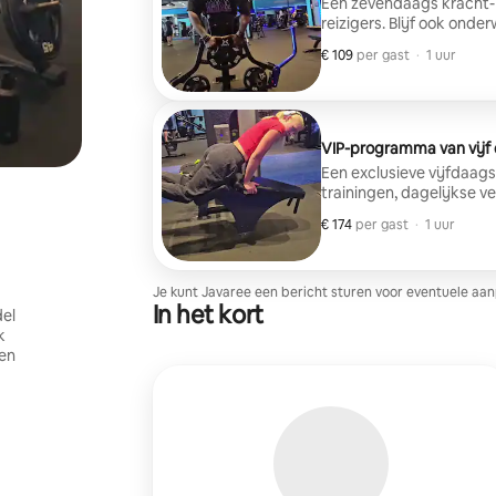
Een zevendaags kracht- 
reizigers. Blijf ook on
en blijf fit.
€ 109
€ 109 per gast
,
per gast
·
1 uur
VIP-programma van vijf
Een exclusieve vijfdaag
trainingen, dagelijkse 
voor reizende levensstij
€ 174
€ 174 per gast
,
per gast
·
1 uur
Je kunt Javaree een bericht sturen voor eventuele aan
In het kort
del
k
nen