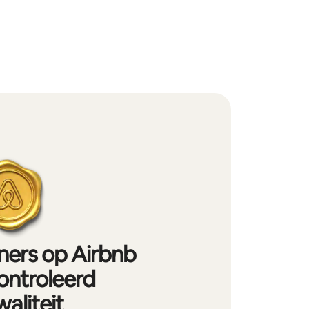
iners op Airbnb
ontroleerd
aliteit