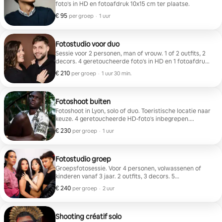
foto's in HD en fotoafdruk 10x15 cm ter plaatse.
€ 95
€ 95 per groep
,
per groep
·
1 uur
Fotostudio voor duo
Sessie voor 2 personen, man of vrouw. 1 of 2 outfits, 2
decors. 4 geretoucheerde foto's in HD en 1 fotoafdruk
van 15x20 cm ter plaatse.
€ 210
€ 210 per groep
,
per groep
·
1 uur 30 min.
Fotoshoot buiten
Fotoshoot in Lyon, solo of duo. Toeristische locatie naar
keuze. 4 geretoucheerde HD-foto's inbegrepen.
Verplaatsing alleen in Lyon.
€ 230
€ 230 per groep
,
per groep
·
1 uur
Fotostudio groep
Groepsfotosessie. Voor 4 personen, volwassenen of
kinderen vanaf 3 jaar. 2 outfits, 3 decors. 5
geretoucheerde foto's in HD en 1 afdruk van 20x30 ter
€ 240
€ 240 per groep
,
per groep
·
2 uur
plaatse.
Shooting créatif solo