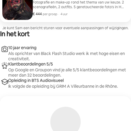
Fotografie en make-up rond het thema van uw keuze. 2
scenografieën, 2 outfits. 5 geretoucheerde foto's in HD
en 1 afdruk van 20x30.
€ 444
€ 444 per groep
,
per groep
·
4 uur
Je kunt Sam een bericht sturen voor eventuele aanpassingen of wijzigingen.
In het kort
10 jaar ervaring
Als oprichter van Black Flash Studio werk ik met hoge eisen en
creativiteit.
Klantbeoordelingen 5/5
Op Google en Groupon vind je alle 5/5 klantbeoordelingen met
meer dan 32 beoordelingen.
Opleiding in BTS Audiovisueel
Ik volgde de opleiding bij GRIM A Villeurbanne in de Rhône.