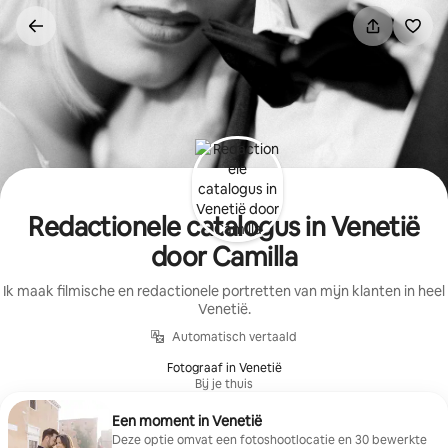
Ga
direct
naar
inhoud
Redactionele catalogus in Venetië
door Camilla
Ik maak filmische en redactionele portretten van mijn klanten in heel
Venetië.
Automatisch vertaald
Fotograaf in Venetië
Bij je thuis
Een moment in Venetië
Deze optie omvat een fotoshootlocatie en 30 bewerkte