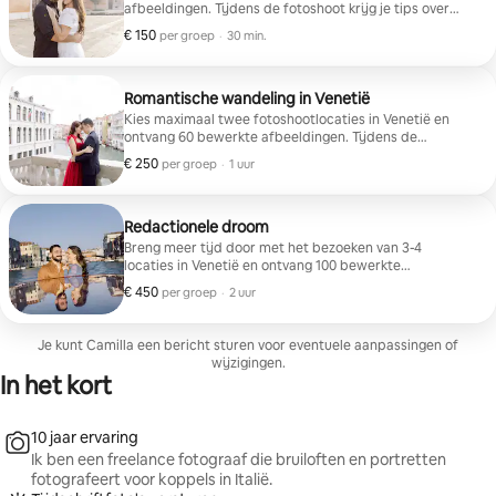
afbeeldingen. Tijdens de fotoshoot krijg je tips over
hoe je het beste poseert.
€ 150
€ 150 per groep
,
per groep
·
30 min.
Romantische wandeling in Venetië
Kies maximaal twee fotoshootlocaties in Venetië en
ontvang 60 bewerkte afbeeldingen. Tijdens de
fotoshoot krijg je tips over hoe je het beste poseert.
€ 250
€ 250 per groep
,
per groep
·
1 uur
Redactionele droom
Breng meer tijd door met het bezoeken van 3-4
locaties in Venetië en ontvang 100 bewerkte
afbeeldingen. Je krijgt tijdens de hele sessie
€ 450
€ 450 per groep
,
per groep
·
2 uur
begeleiding bij het poseren.
Je kunt Camilla een bericht sturen voor eventuele aanpassingen of
wijzigingen.
In het kort
10 jaar ervaring
Ik ben een freelance fotograaf die bruiloften en portretten
fotografeert voor koppels in Italië.