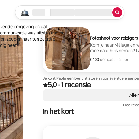
Begin je zoektocht
Locatie
Inchecken/uitchecken
Service
gaf geweldige aanwijzingen, was
over de omgeving en gaf
 communicatie was uitstekend en
Fotoshoot voor reizigers
en zouden haar ten zeerste
Kom je naar Málaga en w
dig heeft!
mee naar huis nemen? La
naar de meest bruisende
€ 100
€ 100 per gast
,
per gast
·
2 uur
de achtergrond en die 
verander je reis in een f
van; ik zorg ervoor dat el
Klaar om te stralen in M
Je kunt Paula een bericht sturen voor eventuele aanpa
5,0
·
1 recensie
Beoordeeld met 5,0 van 5 sterren op basis van 1
,
0 van 0 items weergegeven
Alle 
Hoe rece
In het kort