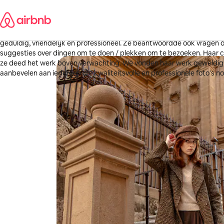
Ga
Amy
direct
Eden Prairie, Minnesota
naar
·
2 dagen geleden
,
Paula was geweldig! Ze kwam voorbereid met ideeën en suggesties, 
inhoud
geduldig, vriendelijk en professioneel. Ze beantwoordde ook vragen 
suggesties over dingen om te doen / plekken om te bezoeken. Haar
ze deed het werk boven verwachting. We vonden haar werk geweldig 
aanbevelen aan iedereen die kwaliteitsvolle en professionele foto's no