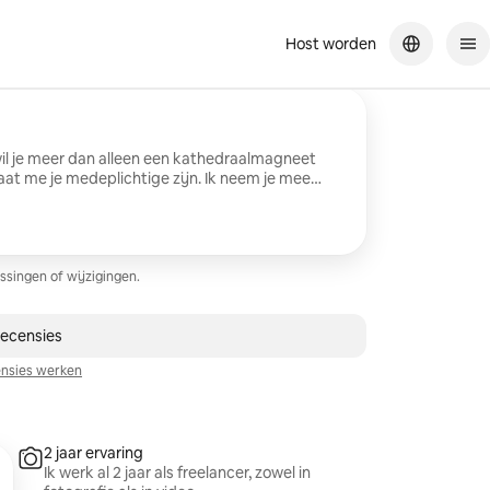
Host worden
il je meer dan alleen een kathedraalmagneet
at me je medeplichtige zijn. Ik neem je mee
 plekken van de stad — perfect licht, de zee op
onbetaalbare Andalusische charme — en
otoshoot dat je kunt laten zien. Geniet er gewoon
ke foto de beste versie van je verhaal vertelt.
álaga?
ssingen of wijzigingen.
 recensie
recensies
nsies werken
2 jaar ervaring
Ik werk al 2 jaar als freelancer, zowel in