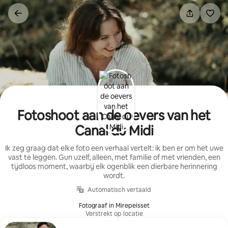
Ga
direct
naar
inhoud
Fotoshoot aan de oevers van het
Canal du Midi
Ik zeg graag dat elke foto een verhaal vertelt: ik ben er om het uwe
vast te leggen. Gun uzelf, alleen, met familie of met vrienden, een
tijdloos moment, waarbij elk ogenblik een dierbare herinnering
wordt.
Automatisch vertaald
Fotograaf in Mirepeisset
Verstrekt op locatie