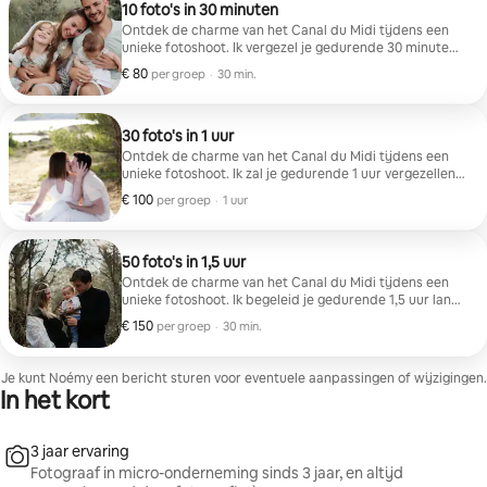
10 foto's in 30 minuten
Ontdek de charme van het Canal du Midi tijdens een
unieke fotoshoot. Ik vergezel je gedurende 30 minuten
langs de oevers van de rivier, te midden van zacht licht,
€ 80
€ 80 per groep
,
per groep
·
30 min.
sluizen en majestueuze platanen. Samen maken we
natuurlijke, spontane portretten die perfect zijn om
jullie vakantie vast te leggen. Na de sessie ontvang je
een privé online galerij met al je foto's (minimaal 10),
30 foto's in 1 uur
klaar om te delen of als aandenken te bewaren.
Ontdek de charme van het Canal du Midi tijdens een
unieke fotoshoot. Ik zal je gedurende 1 uur vergezellen
langs de oevers van de rivier, te midden van zacht licht,
€ 100
€ 100 per groep
,
per groep
·
1 uur
sluizen en majestueuze platanen. Samen maken we
natuurlijke, spontane portretten die perfect zijn om
jullie vakantie vast te leggen. Na de sessie ontvang je
een privé online galerij met al je foto's (minimaal 30),
50 foto's in 1,5 uur
klaar om te delen of als aandenken te bewaren.
Ontdek de charme van het Canal du Midi tijdens een
unieke fotoshoot. Ik begeleid je gedurende 1,5 uur langs
de oevers van de rivier, te midden van zacht licht,
€ 150
€ 150 per groep
,
per groep
·
30 min.
sluizen en majestueuze platanen. Samen maken we
natuurlijke, spontane portretten die perfect zijn om
jullie vakantie vast te leggen. Na de sessie ontvang je
Je kunt Noémy een bericht sturen voor eventuele aanpassingen of wijzigingen.
een privé online galerij met al je foto's (minimaal 50),
In het kort
klaar om te delen, af te drukken of als aandenken te
bewaren.
3 jaar ervaring
Fotograaf in micro-onderneming sinds 3 jaar, en altijd