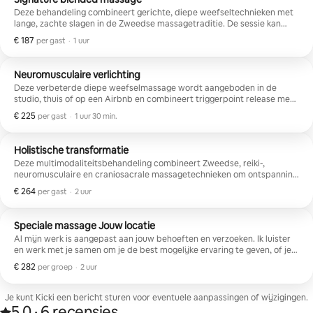
maar haar tech
Deze behandeling combineert gerichte, diepe weefseltechnieken met
ten zeerst
lange, zachte slagen in de Zweedse massagetraditie. De sessie kan
terug te g
plaatsvinden in de studio, thuis of in een Airbnb.
€ 187
€ 187 per gast
,
per gast
·
1 uur
Neuromusculaire verlichting
Deze verbeterde diepe weefselmassage wordt aangeboden in de
studio, thuis of op een Airbnb en combineert triggerpoint release met
gerichte technieken om blijvende spierontspanning te bevorderen. Het
€ 225
€ 225 per gast
,
per gast
·
1 uur 30 min.
kan ook worden geïntegreerd met Zweedse/ Lymfatische/ en
Craniosacrale technieken.
Holistische transformatie
Deze multimodaliteitsbehandeling combineert Zweedse, reiki-,
neuromusculaire en craniosacrale massagetechnieken om ontspanning
en pijnverlichting te bevorderen. De sessie kan plaatsvinden in de
€ 264
€ 264 per gast
,
per gast
·
2 uur
studio, thuis of in een Airbnb.
Speciale massage Jouw locatie
Al mijn werk is aangepast aan jouw behoeften en verzoeken. Ik luister
en werk met je samen om je de best mogelijke ervaring te geven, of je
nu op zoek bent naar pijnstilling, stressverlichting of een boost van
€ 282
€ 282 per groep
,
per groep
·
2 uur
vreugde! Deze sessie kan hypnotherapie omvatten, maar vraag dit van
tevoren aan en laat me weten waar je aan wilt werken. De vermelde
prijs is inclusief een reisvergoeding tot 15 mijl van PDR. Als je buiten dit
Je kunt Kicki een bericht sturen voor eventuele aanpassingen of wijzigingen.
gebied bent, vraag dan gewoon naar je locatie.
5,0
·
6 recensies
5,0 van 5 sterren op basis van 6 recensies