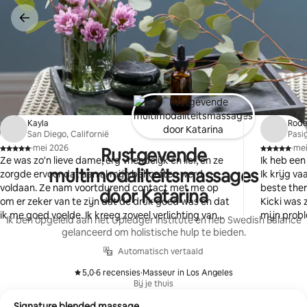
Ga
direct
naar
inhoud
Kayla
Rode
San Diego, Californië
Pasig
·
mei 2026
·
mei
Rustgevende
,
,
Ze was zo'n lieve dame, erg vriendelijk en lief, en ze
Ik heb een
multimodaliteitsmassages
zorgde ervoor dat aan al mijn behoeften werd
Ik krijg v
voldaan. Ze nam voortdurend contact met me op
beste the
door Katarina
om er zeker van te zijn dat de druk goed was en dat
Kicki was 
ik me goed voelde. Ik kreeg zoveel verlichting van
mijn prob
Ik ben opgeleid aan het Upledger Institute en heb Swedish Balance
de massage. Het was heerlijk.
aangezien 
gelanceerd om holistische hulp te bieden.
schouders 
Automatisch vertaald
goed was 
doen om de
5,0
·
6 recensies
·
Masseur in Los Angeles
,
,
terwijl ze a
Bij je thuis
gesproken 
Signature blended massage