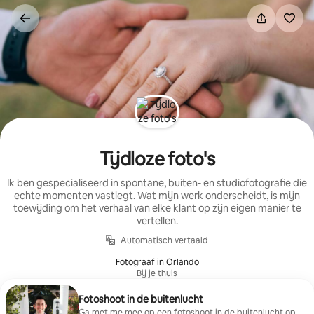
Ga
direct
naar
inhoud
Tijdloze foto's
Ik ben gespecialiseerd in spontane, buiten- en studiofotografie die
echte momenten vastlegt. Wat mijn werk onderscheidt, is mijn
toewijding om het verhaal van elke klant op zijn eigen manier te
vertellen.
Automatisch vertaald
Fotograaf in Orlando
Bij je thuis
Fotoshoot in de buitenlucht
Ga met me mee op een fotoshoot in de buitenlucht op