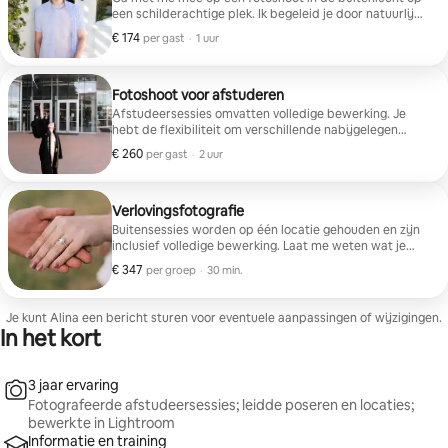
een schilderachtige plek. Ik begeleid je door natuurlijke
poses en spontane momenten om je op je gemak te
€ 174
€ 174 per gast
,
per gast
·
1 uur
voelen voor de camera. De shoot duurt ongeveer een
uur en omvat tijd voor meerdere achtergronden of
outfitwissels.
Fotoshoot voor afstuderen
Afstudeersessies omvatten volledige bewerking. Je
hebt de flexibiliteit om verschillende nabijgelegen
locaties te kiezen voor afwisseling, en groepsfoto's zijn
€ 260
€ 260 per gast
,
per gast
·
2 uur
ook welkom, zodat je het kunt vieren met vrienden of
familie.
Verlovingsfotografie
Buitensessies worden op één locatie gehouden en zijn
inclusief volledige bewerking. Laat me weten wat je
visie is voor de shoot, en het zal worden aangepast aan
€ 347
€ 347 per groep
,
per groep
·
30 min.
je stijl en voorkeuren.
Je kunt Alina een bericht sturen voor eventuele aanpassingen of wijzigingen.
In het kort
3 jaar ervaring
Fotografeerde afstudeersessies; leidde poseren en locaties;
bewerkte in Lightroom
Informatie en training