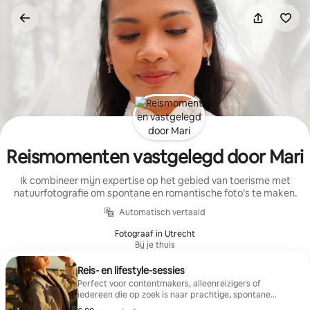
Ga
direct
naar
inhoud
Reismomenten vastgelegd door Mari
Ik combineer mijn expertise op het gebied van toerisme met
natuurfotografie om spontane en romantische foto’s te maken.
Automatisch vertaald
Fotograaf in Utrecht
Bij je thuis
Reis- en lifestyle-sessies
Perfect voor contentmakers, alleenreizigers of
iedereen die op zoek is naar prachtige, spontane
vakantiefoto’s. Inclusief: fotowandeling met gids op de