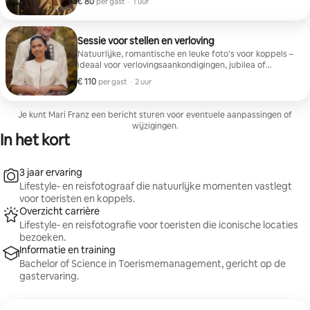
€ 80
€ 80 per gast
,
per gast
·
1 uur
door jou gekozen locaties. (In of buiten Amsterdam) Te
leveren producten: Alle bruikbare, professioneel
bewerkte foto’s (minimaal 25 foto’s) Duur: 1 uur
Sessie voor stellen en verloving
Natuurlijke, romantische en leuke foto’s voor koppels –
ideaal voor verlovingsaankondigingen, jubilea of
gewoon om jullie relatie te vieren. Duur: twee uur Te
€ 110
€ 110 per gast
,
per gast
·
2 uur
leveren producten: ruim 40 professioneel bewerkte
foto’s Locaties: Amsterdam centrum, grachten, parken
of de plekken/locaties van jouw voorkeur.
Je kunt Mari Franz een bericht sturen voor eventuele aanpassingen of
wijzigingen.
In het kort
3 jaar ervaring
Lifestyle- en reisfotograaf die natuurlijke momenten vastlegt
voor toeristen en koppels.
Overzicht carrière
Lifestyle- en reisfotografie voor toeristen die iconische locaties
bezoeken.
Informatie en training
Bachelor of Science in Toerismemanagement, gericht op de
gastervaring.