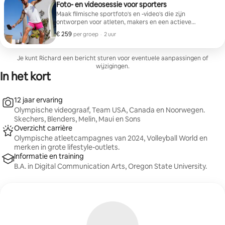
Foto- en videosessie voor sporters
Maak filmische sportfoto's en -video's die zijn
ontworpen voor atleten, makers en een actieve
levensstijl. Perfect voor volleybal, basketbal, voetbal,
€ 259
€ 259 per groep
,
per groep
·
2 uur
fitness, trainingssessies en verslaggeving van
toernooien. Inclusief actiefoto's, videoclips voor sociale
media, lifestylecontent en premium bewerkte beelden
Je kunt Richard een bericht sturen voor eventuele aanpassingen of
voor Instagram, werving, NIL of persoonlijke
wijzigingen.
herinneringen. Sportschools, parken, banen en
In het kort
trainingsfaciliteiten in Austin zijn welkom. UT-sporters
of professionele sporters, meld je aan!
12 jaar ervaring
Olympische videograaf, Team USA, Canada en Noorwegen.
Skechers, Blenders, Melin, Maui en Sons
Overzicht carrière
Olympische atleetcampagnes van 2024, Volleyball World en
merken in grote lifestyle-outlets.
Informatie en training
B.A. in Digital Communication Arts, Oregon State University.