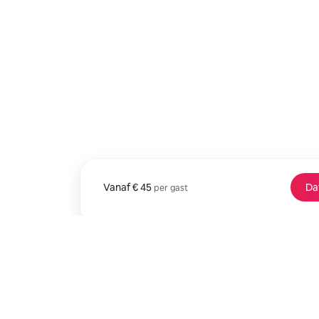
Vanaf
Vanaf € 45 per gast
€ 45
Da
per gast