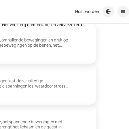
Host worden
me volledig ontspannen (ik viel zelfs in slaap!). Uitstekende
. Het voelt erg comfortabel en zelfverzekerd.
 omhullende bewegingen en druk op
agebewegingen op de benen, het
ige ontspanning. Contra-
atie - 3 maanden. Elke twijfel over een
llnessmassages zijn
k of doel en zijn niet seksueel.
gen laat deze volledige
le spanningen los, waardoor stress
 intense en rustgevende ontspanning.
n, operatie - 3 maanden. Elke twijfel
t advies van je arts. *
met een medische praktijk of doel en
e, ontspannende bewegingen met
brengt het lichaam en de geest in