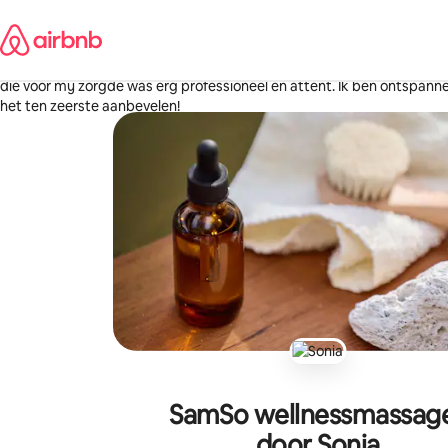
Ga
Oùmaima
direct
Parijs, Frankrijk
naar
·
maart 2026
,
Uitstekende massage, zeer ontspannend! Het welkom was hartelijk en
inhoud
die voor mij zorgde was erg professioneel en attent. Ik ben ontspann
het ten zeerste aanbevelen!
SamSo wellnessmassag
door Sonia