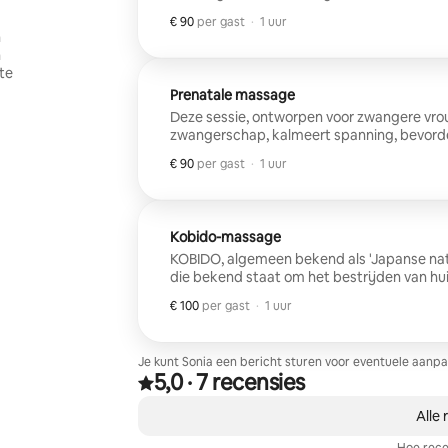
balans, bevordert de circulatie van vloeist
€ 90
€ 90 per gast
,
per gast
·
1 uur
verzachting. Contra-indicaties: Zwangerschap - 3 maanden, operatie - 3 maanden.
n
Elke twijfel over een pathologische aandoeni
n
Wellnessmassages zijn niet vergelijkbaar 
te
zijn niet seksueel.
Prenatale massage
Deze sessie, ontworpen voor zwangere vro
zwangerschap, kalmeert spanning, bevord
moment van sereniteit. Het harmoniseert l
€ 90
€ 90 per gast
,
per gast
·
1 uur
zenuwstelsel. Deze massage is erg langza
ontspannen. Elke twijfel over een pathologische aandoening vereist het advies van
je arts. * Wellnessmassages zijn niet vergelijkbaar met een medische praktijk of
doel en zijn niet seksueel.
Kobido-massage
KOBIDO, algemeen bekend als 'Japanse natuu
die bekend staat om het bestrijden van hu
stress op expressierimpels te verminderen 
€ 100
€ 100 per gast
,
per gast
·
1 uur
een complete behandeling die naast een ef
zal brengen. Hoewel tonisch, zorgt de reg
ontspanning. Waarschuwing: geen K
Je kunt Sonia een bericht sturen voor eventuele aanpa
5,0
·
7 recensies
5,0 van 5 sterren op basis van 7 recensies
,
0 van 0 items weergegeven
Alle 