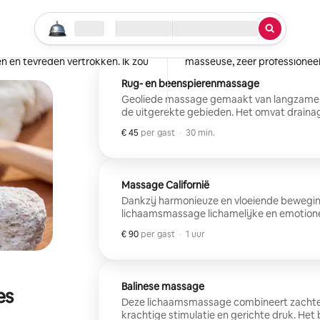
Katia
Parijs, Frankrijk
Begin je zoektocht
Locatie
Inchecken/uitchecken
Service
·
februari 2026
,
 de sfeer erg fijn. De persoon
De Californische massage liet 
en en tevreden vertrokken. Ik zou
masseuse, zeer professioneel
Rug- en beenspierenmassage
Geoliede massage gemaakt van langzame,
de uitgerekte gebieden. Het omvat drain
loslaten van spanning en het bieden van geweld
€ 45
€ 45 per gast
,
per gast
·
30 min.
indicaties: Zwangerschap - 3 maanden, oper
pathologische aandoening vereist het advies van je arts. * We
niet vergelijkbaar met een medische praktij
Massage Californië
Dankzij harmonieuze en vloeiende bewegin
lichaamsmassage lichamelijke en emotione
effectief wordt bestreden. Het zorgt voor
€ 90
€ 90 per gast
,
per gast
·
1 uur
Contra-indicaties: Zwangerschap - 3 maande
over een pathologische aandoening vereist he
Wellnessmassages zijn niet vergelijkbaar 
zijn niet seksueel.
Balinese massage
es
Deze lichaamsmassage combineert zacht
krachtige stimulatie en gerichte druk. Het 