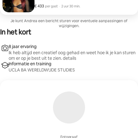
€ 433
€ 433 per gast
,
per gast
·
2 uur 30 min.
Je kunt Andrea een bericht sturen voor eventuele aanpassingen of
wijzigingen.
In het kort
8 jaar ervaring
Ik heb altijd een creatief oog gehad en weet hoe ik je kan sturen
om er op je best uit te zien. details
Informatie en training
UCLA BA WERELDWIJDE STUDIES
Fotograaf