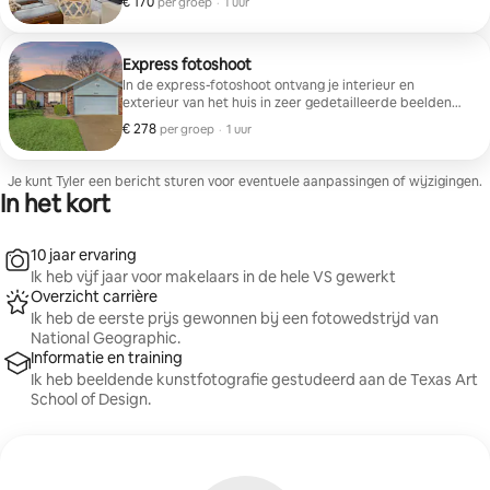
€ 170
€ 170 per groep
,
per groep
·
1 uur
ontvangt ook premium bewerking, de beste bewerking
die we aanbieden.
Express fotoshoot
In de express-fotoshoot ontvang je interieur en
exterieur van het huis in zeer gedetailleerde beelden
plus een twilight-afbeelding en drone-afbeeldingen. Je
€ 278
€ 278 per groep
,
per groep
·
1 uur
krijgt maximale premium bewerking en een
doorlooptijd van 24 uur. (25-40 totale afbeeldingen)
Je kunt Tyler een bericht sturen voor eventuele aanpassingen of wijzigingen.
In het kort
10 jaar ervaring
Ik heb vijf jaar voor makelaars in de hele VS gewerkt
Overzicht carrière
Ik heb de eerste prijs gewonnen bij een fotowedstrijd van
National Geographic.
Informatie en training
Ik heb beeldende kunstfotografie gestudeerd aan de Texas Art
School of Design.