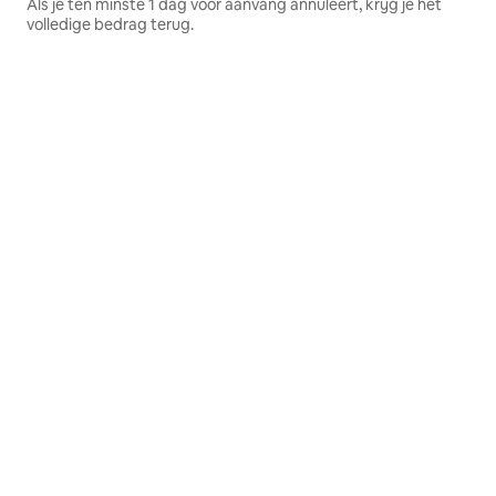
Als je ten minste 1 dag voor aanvang annuleert, krijg je het
volledige bedrag terug.
Van
€ 170
Datums
Vanaf € 170 per groep
per groep