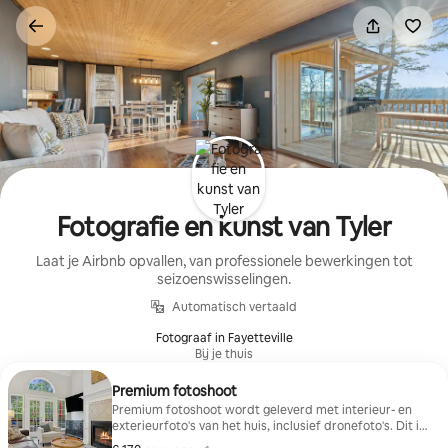
Ga
direct
naar
inhoud
Fotografie en kunst van Tyler
Laat je Airbnb opvallen, van professionele bewerkingen tot
seizoenswisselingen.
Automatisch vertaald
Fotograaf in Fayetteville
Bij je thuis
Premium fotoshoot
Premium fotoshoot wordt geleverd met interieur- en
exterieurfoto's van het huis, inclusief dronefoto's. Dit is
een totaal van maximaal 25 afbeeldingen en je