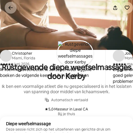
Ga
direct
naar
inhoud
Christopher
Josi
Miami, Florida
Mont
·
juni 2026
·
maa
Rustgevende diepe weefselmassages
,
,
Ik voel me zoveel beter. Ik zal zeker weer bij jullie
Erg vriend
door Kerby
boeken de volgende keer dat ik in de stad ben
goed gelev
problemen
Ik ben een voormalige atleet die nu gespecialiseerd is in het loslaten
van spanning door middel van lichaamswerk.
Automatisch vertaald
5,0
·
Masseur in Laval CA
,
Bij je thuis
Diepe weefselmassage
Deze sessie richt zich op het uitoefenen van gerichte druk om