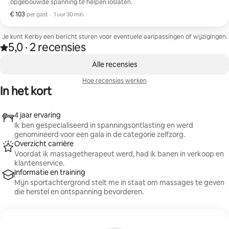
opgebouwde spanning te helpen loslaten.
€ 103
€ 103 per gast
,
per gast
·
1 uur 30 min.
Je kunt Kerby een bericht sturen voor eventuele aanpassingen of wijzigingen.
5,0
·
2 recensies
5,0 van 5 sterren op basis van 2 recensies
,
0 van 0 items weergegeven
Alle recensies
Hoe recensies werken
In het kort
4 jaar ervaring
Ik ben gespecialiseerd in spanningsontlasting en werd
genomineerd voor een gala in de categorie zelfzorg.
Overzicht carrière
Voordat ik massagetherapeut werd, had ik banen in verkoop en
klantenservice.
Informatie en training
Mijn sportachtergrond stelt me in staat om massages te geven
die herstel en ontspanning bevorderen.