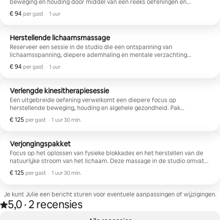
beweging en houding door middel van een reeks oefeningen en
handmatige technieken.
€ 94
€ 94 per gast
,
per gast
·
1 uur
Herstellende lichaamsmassage
Reserveer een sessie in de studio die een ontspanning van
lichaamsspanning, diepere ademhaling en mentale verzachting
vergemakkelijkt. Verwacht therapeutische manoeuvres en zachte
€ 94
€ 94 per gast
,
per gast
·
1 uur
strelingen.
Verlengde kinesitherapiesessie
Een uitgebreide oefening verwelkomt een diepere focus op
herstellende beweging, houding en algehele gezondheid. Pak
onevenwichtigheden aan met corrigerende oefeningen en praktische
€ 125
€ 125 per gast
,
per gast
·
1 uur 30 min.
methoden. Dit pakket vindt plaats in een studio in Montreal.
Verjongingspakket
Focus op het oplossen van fysieke blokkades en het herstellen van de
natuurlijke stroom van het lichaam. Deze massage in de studio omvat
zachte technieken, een kalmerende touch en diepe ontspanning.
€ 125
€ 125 per gast
,
per gast
·
1 uur 30 min.
Je kunt Julie een bericht sturen voor eventuele aanpassingen of wijzigingen.
5,0
·
2 recensies
5,0 van 5 sterren op basis van 2 recensies
,
0 van 0 items weergegeven