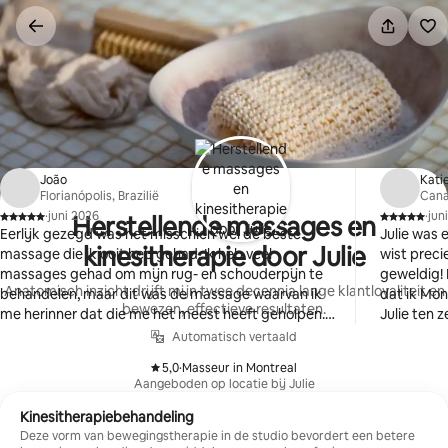
Ga
direct
naar
inhoud
João
Kati
Florianópolis, Brazilië
Can
·
juni 2026
·
jun
Herstellende massages en
,
,
Eerlijk gezegd was het misschien wel de beste
Julie was
kinesitherapie door Julie
massage die ik ooit heb gehad. Ik heb veel
wist preci
massages gehad om mijn rug- en schouderpijn te
geweldig! 
Anatomisch inzicht drijft mijn twee decennia lange klantloyaliteit en
behandelen, maar dit was de massage waarvan ik
dat ik Mon
bewezen, effectieve resultaten.
me herinner dat die me het meest heeft geholpen.
Julie ten 
Zeer ervaren en deskundige professional, en ook
Automatisch vertaald
erg vriendelijk. Ik raad hem ten zeerste aan.
5,0
·
Masseur in Montreal
,
Aangeboden op locatie bij Julie
Kinesitherapiebehandeling
Deze vorm van bewegingstherapie in de studio bevordert een betere