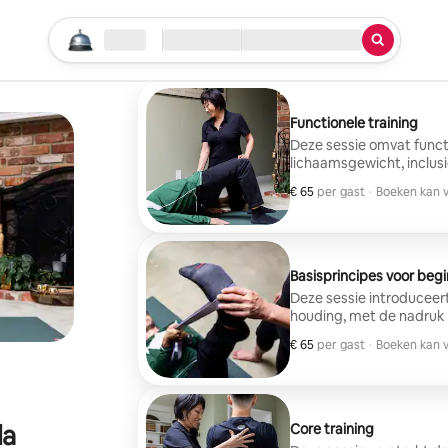
Begin je zoektocht
Locatie
Inchecken/uitchecken
Service
Functionele training
Deze sessie omvat funct
lichaamsgewicht, inclus
en hoe deze training in 
€ 65
€ 65 per gast
,
per gast
·
Boeken kan v
Boeken kan v
Basisprincipes voor beg
Deze sessie introduceer
houding, met de nadruk
€ 65
€ 65 per gast
,
per gast
·
Boeken kan v
Boeken kan v
la
Core training