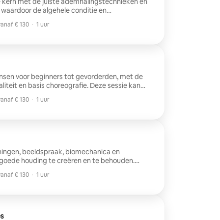
e kern met de juiste ademhalingstechnieken en
waardoor de algehele conditie en
n verbeterd.
anaf € 130
·
1 uur
anaf € 130
nsen voor beginners tot gevorderden, met de
liteit en basis choreografie. Deze sessie kan
nden.
anaf € 130
·
1 uur
anaf € 130
ningen, beeldspraak, biomechanica en
goede houding te creëren en te behouden.
k behandeld tijdens dit werk.
anaf € 130
·
1 uur
anaf € 130
es