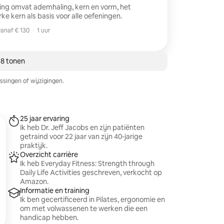
ning omvat ademhaling, kern en vorm, het
ke kern als basis voor alle oefeningen.
anaf € 130
·
1 uur
anaf € 130
 8 tonen
ssingen of wijzigingen.
25 jaar ervaring
Ik heb Dr. Jeff Jacobs en zijn patiënten
getraind voor 22 jaar van zijn 40-jarige
praktijk.
Overzicht carrière
Ik heb Everyday Fitness: Strength through
Daily Life Activities geschreven, verkocht op
Amazon.
Informatie en training
Ik ben gecertificeerd in Pilates, ergonomie en
om met volwassenen te werken die een
handicap hebben.