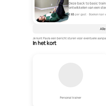
Deze back to basic trai
ontwikkelen van een ster
€ 65
€ 65 per gast
,
per gast
·
Boeken kan v
Boeken kan v
Alle
Je kunt Paula een bericht sturen voor eventuele aanpa
In het kort
Personal trainer