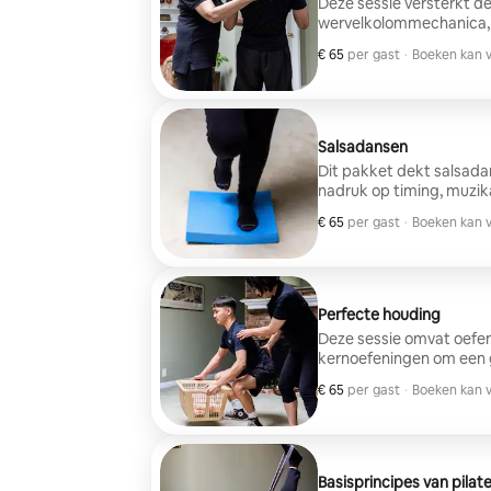
Deze sessie versterkt d
wervelkolommechanica, 
blessurepreventie worde
€ 65
€ 65 per gast
,
per gast
·
Boeken kan v
Boeken kan v
Salsadansen
Dit pakket dekt salsada
nadruk op timing, muzika
zonder partner plaatsvi
€ 65
€ 65 per gast
,
per gast
·
Boeken kan v
Boeken kan v
Perfecte houding
Deze sessie omvat oefe
kernoefeningen om een 
Zelfbewustzijn wordt oo
€ 65
€ 65 per gast
,
per gast
·
Boeken kan v
Boeken kan v
Basisprincipes van pilat