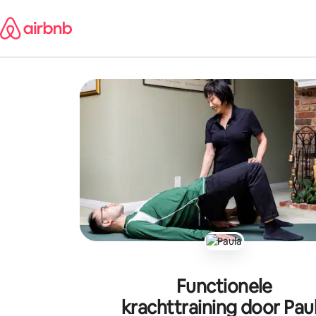
Ga
direct
naar
inhoud
Functionele
krachttraining door Pau