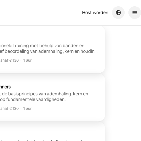
Host worden
ionele training met behulp van banden en
ief beoordeling van ademhaling, kern en houding
het dagelijks leven kan worden toegepast.
anaf € 130
·
1 uur
anaf € 130
inners
t de basisprincipes van ademhaling, kern en
 op fundamentele vaardigheden.
anaf € 130
·
1 uur
anaf € 130