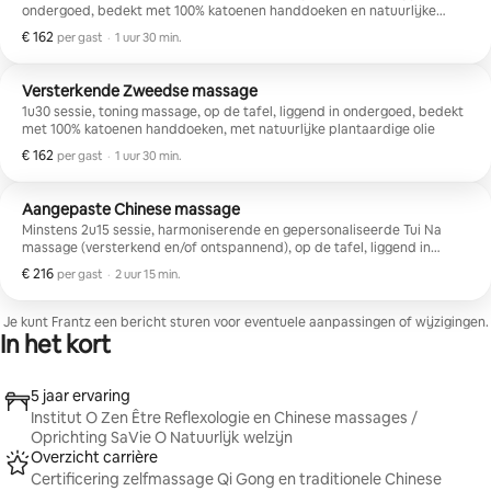
ondergoed, bedekt met 100% katoenen handdoeken en natuurlijke
plantaardige olie
€ 162
€ 162 per gast
,
per gast
·
1 uur 30 min.
Versterkende Zweedse massage
1u30 sessie, toning massage, op de tafel, liggend in ondergoed, bedekt
met 100% katoenen handdoeken, met natuurlijke plantaardige olie
€ 162
€ 162 per gast
,
per gast
·
1 uur 30 min.
Aangepaste Chinese massage
Minstens 2u15 sessie, harmoniserende en gepersonaliseerde Tui Na
massage (versterkend en/of ontspannend), op de tafel, liggend in
ondergoed, bedekt met 100% katoenen handdoeken, met natuurlijke
€ 216
€ 216 per gast
,
per gast
·
2 uur 15 min.
plantaardige olie en keuze uit 100% pure en aangepaste etherische
oliën
Je kunt Frantz een bericht sturen voor eventuele aanpassingen of wijzigingen.
In het kort
5 jaar ervaring
Institut O Zen Être Reflexologie en Chinese massages /
Oprichting SaVie O Natuurlijk welzijn
Overzicht carrière
Certificering zelfmassage Qi Gong en traditionele Chinese