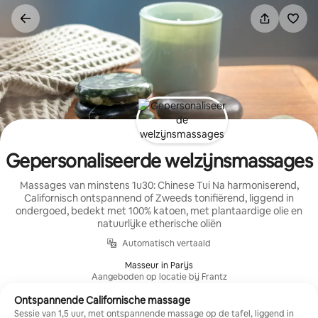
Ga
direct
naar
inhoud
Gepersonaliseerde welzijnsmassages
Massages van minstens 1u30: Chinese Tui Na harmoniserend,
Californisch ontspannend of Zweeds tonifiërend, liggend in
ondergoed, bedekt met 100% katoen, met plantaardige olie en
natuurlijke etherische oliën
Automatisch vertaald
Masseur in Parijs
Aangeboden op locatie bij Frantz
Ontspannende Californische massage
Sessie van 1,5 uur, met ontspannende massage op de tafel, liggend in