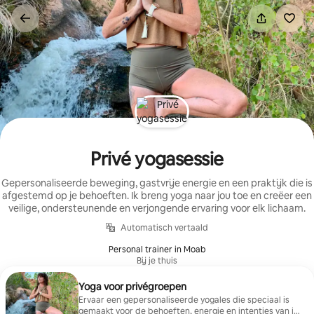
Ga
direct
naar
inhoud
Privé yogasessie
Gepersonaliseerde beweging, gastvrije energie en een praktijk die is
afgestemd op je behoeften. Ik breng yoga naar jou toe en creëer een
veilige, ondersteunende en verjongende ervaring voor elk lichaam.
Automatisch vertaald
Personal trainer in Moab
Bij je thuis
Yoga voor privégroepen
Ervaar een gepersonaliseerde yogales die speciaal is
gemaakt voor de behoeften, energie en intenties van je