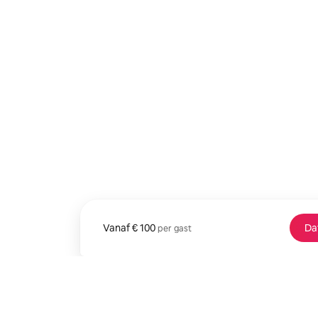
Vanaf
Vanaf € 100 per gast
€ 100
Da
per gast