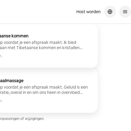
Host worden
taanse kommen
ordat je een afspraak maakt. Ik bied
aan met Tibetaanse kommen en kristallen
hullen het lichaam, bevorderen het loslaten,
n.
meren de geest en ondersteunen de
 vindt plaats aangekleed, comfortabel liggend,
 omgeving. Het is bedoeld voor iedereen die op
anning, heroriëntatie, verjonging of emotionele
haalmassage
voordat je een afspraak maakt. Geluid is een
ratie, overal in en om ons heen in overvloed
 kommen stellen ons in staat om ons te
n.
atie met het oog op zelfgenezing en het
s leven, lichaam en gedachten. Voordelen: -
of spanning: mentaal, fysiek en emotioneel. -
laap-/spijsverteringsstoornissen. -
anpassingen of wijzigingen.