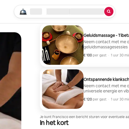
Begin je zoektocht
Locatie
Inchecken/uitchecken
Service
Geluidsmassage - Tibe
Neem contact met me op vo
geluidsmassagesessies 
kommen. De vibraties om
€ 100
€ 100 per gast
,
per gast
·
1 uur 30 mi
laten spanning los, kal
energiebalans. De sessie
in een zachte en veilige
zoek is naar diepe ontsp
ondersteuning.
Ontspannende klanksc
Neem contact met me op 
universele energie en vib
beschikbaar. Tibetaanse
€ 120
€ 120 per gast
,
per gast
·
1 uur 30 mi
verbinden met deze vibr
harmoniseren van iemand
Vermindering van stress 
Gewrichts-/spierpijn. - S
Je kunt Francisco een bericht sturen voor eventuele a
In het kort
Migraine/reumatisme.