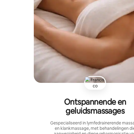
Ontspannende en
geluidsmassages
Gespecialiseerd in lymfedrainerende mass
en klankmassage, met behandelingen di
aanwezigheid en diepe reharmonisatie v