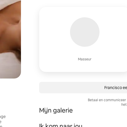
Masseur
Francisco ee
Betaal en communiceer a
het 
Mijn galerie
age
e
Ik kom naar jou
an