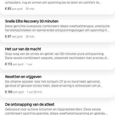
schouders, rug en armen om spanning los te laten en comfort te
herstellen. Vloeiende technieken en zachte druk helpen u te
€ 83
€ 83 per gast
,
per gast
·
30 min.
ontspannen, op te frissen en op te laden — perfect voor reizigers,
drukke professionals of iedereen die een mini-reset nodig heeft. Ook
een uitstekende optie voor grote groepen en evenementen.
Snelle Elite Recovery 30 minuten
Deze gerichte luxesessie combineert diepe weefseltherapie, atletische
hersteltechnieken en kalmerende ontspanningsslagen om spanning in
één geconcentreerd gebied te verlichten. Of het nu je rug, benen of
€ 87
€ 87 per gast
,
per gast
·
30 min.
nek en schouders zijn, deze expresservaring is ontworpen om
beweging te herstellen, pijn te verminderen en je lichter te laten voelen
— allemaal in slechts 30 minuten.
Het uur van de macht
Stap weg van de stress en geniet van 60 minuten pure ontspanning.
Deze sessie combineert soepele, vloeiende technieken met precies de
juiste hoeveelheid druk om spanning los te laten, de bloedsomloop te
€ 113
€ 113 per gast
,
per gast
·
1 uur
verbeteren en je van top tot teen een fris gevoel te geven. Perfect voor
reizigers, drukke dagen of wanneer je lichaam een pauze nodig heeft.
Ontspan. Laad op. Voel je goed
Resetten en vrijgeven
De ultieme oplader voor het lichaam Of je nu hard hebt getraind,
gereisd of gewoon stress hebt, deze ervaring is ontworpen om je
lichaam volledig te resetten. Een krachtige mix van diep weefsel,
€ 165
€ 165 per gast
,
per gast
·
1 uur 30 min.
sporttechnieken en ontspannende flow smelt spanning terwijl de
bloedsomloop en flexibiliteit worden verbeterd. Resultaatgerichte
lichaamsbeweging met een kalmerende, verheven sfeer.
De ontsnapping van de atleet
Gebouwd voor actieve lichamen en toppresteerders. Deze sessie
combineert sportrecuperatie, diepe weefselontspanning en geleide