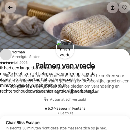
Ga
direct
naar
inhoud
Norman
Verenigde Staten
·
juli 2026
Palmen van vrede
,
Ik had een lange tijd een paar grote knopen in mijn
rug. Ze heeft ze niet helemaal weggekregen, omdat
Ik streef ernaar om een ondersteunende ruimte te creëren voor
ik ze al zo lang had en het maar een sessie van 30
klanten om deel te nemen aan genezing en persoonlijke groei en een
minuten was. Mijn mobiliteit in mijn
zorgzame en eerlijke aanpak te bieden om verandering en
rechterschouder was echter aanzienlijk verbeterd
zelfontdekking te vergemakkelijken
en voelde over het algemeen losser. Geweldige jog
Automatisch vertaald
Candi!! De volgende sessie zal langer zijn, zodat we
al die knopen kunnen losmaken.
5,0
·
Masseur in Fontana
,
Bij je thuis
Chair Bliss Escape
In slechts 30 minuten richt deze stoelmassage zich op je nek,