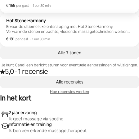
stretching om pijn te verminderen, mobiliteit te vergroten en kracht te
€ 165
€ 165 per gast
,
per gast
·
1 uur 30 min.
herstellen. Prestaties ontmoeten ontspanning in één bewuste ervaring.
Hot Stone Harmony
Ervaar de ultieme luxe ontsnapping met Hot Stone Harmony.
Verwarmde stenen en zachte, vloeiende massagetechnieken werken
samen om strakheid los te laten, het zenuwstelsel te kalmeren en het
€ 191
€ 191 per gast
,
per gast
·
1 uur 30 min.
natuurlijke ritme van je lichaam te herstellen. Vertrek met een lichter,
vernieuwd en volledig aanwezig gevoel in je lichaam.
Alle 7 tonen
Je kunt Candi een bericht sturen voor eventuele aanpassingen of wijzigingen.
5,0
·
1 recensie
Beoordeeld met 5,0 van 5 sterren op basis van 1 recensie
,
0 van 0 items weergegeven
Alle recensies
Hoe recensies werken
In het kort
2 jaar ervaring
Ik geef massage via soothe
Informatie en training
Ik ben een erkende massagetherapeut