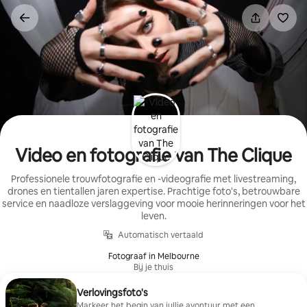
Ga
direct
naar
inhoud
Video en fotografie van The Clique
Professionele trouwfotografie en -videografie met livestreaming,
drones en tientallen jaren expertise. Prachtige foto's, betrouwbare
service en naadloze verslaggeving voor mooie herinneringen voor het
leven.
Automatisch vertaald
Fotograaf in Melbourne
Bij je thuis
Verlovingsfoto's
Markeer het begin van jullie avontuur met een