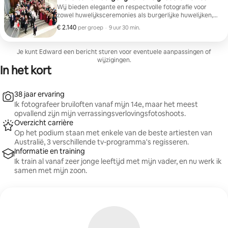
nauwkeurige nabewerking leveren wij hoogwaardig
Wij bieden elegante en respectvolle fotografie voor
materiaal voor promotie, streaming, sociale media en
zowel huwelijksceremonies als burgerlijke huwelijken,
persmappen—perfect voor artiesten die hun profiel
waarbij we met zorg de emotie, de details en de
€ 2.140
€ 2.140 per groep
,
per groep
·
9 uur 30 min.
willen versterken.
betekenis van jullie dag vastleggen. Of jullie feest nu
traditioneel, modern, intiem of heel persoonlijk is, wij
leggen momenten op een natuurlijke en mooie manier
Je kunt Edward een bericht sturen voor eventuele aanpassingen of
vast. Met professionele begeleiding, discrete opnames
wijzigingen.
en een strakke montage ontvang je tijdloze foto’s en
In het kort
video’s die uw inzet eren en uw verhaal oprecht
vertellen.
38 jaar ervaring
Ik fotografeer bruiloften vanaf mijn 14e, maar het meest
opvallend zijn mijn verrassingsverlovingsfotoshoots.
Overzicht carrière
Op het podium staan met enkele van de beste artiesten van
Australië, 3 verschillende tv-programma's regisseren.
Informatie en training
Ik train al vanaf zeer jonge leeftijd met mijn vader, en nu werk ik
samen met mijn zoon.