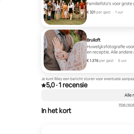
y
Familiefoto's voor grote
€ 321
€ 321 per gast
,
per gast
·
1 uur
Bruiloft
Huwelijksfotografie voo
en receptie. Alle andere
besproken.
€ 1.376
€ 1.376 per gast
,
per gast
·
6 uur
Je kunt Riley een bericht sturen voor eventuele aanpas
5,0
·
1 recensie
Beoordeeld met 5,0 van 5 sterren op basis van 1
,
0 van 0 items weergegeven
Alle 
Hoe rece
In het kort