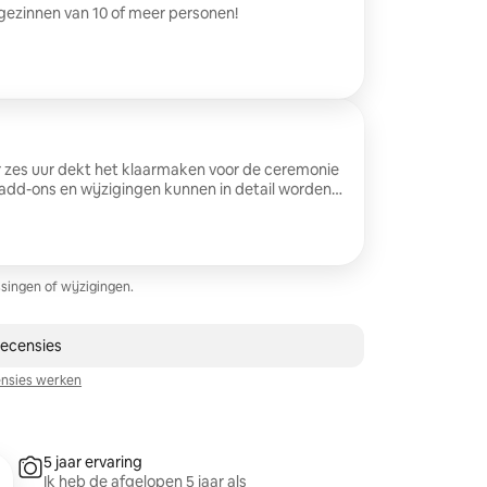
 gezinnen van 10 of meer personen!
r zes uur dekt het klaarmaken voor de ceremonie
 add-ons en wijzigingen kunnen in detail worden
singen of wijzigingen.
 recensie
recensies
nsies werken
5 jaar ervaring
Ik heb de afgelopen 5 jaar als