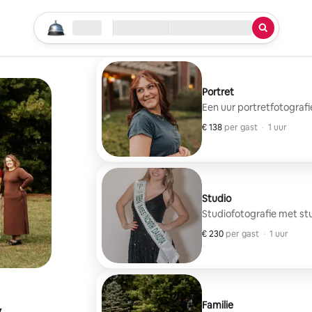
Begin je zoektocht
Locatie
Inchecken/uitchecken
Service
Portret
Een uur portretfotografie
€ 138
€ 138 per gast
,
per gast
·
1 uur
Studio
Studiofotografie met stu
€ 230
€ 230 per gast
,
per gast
·
1 uur
Familie