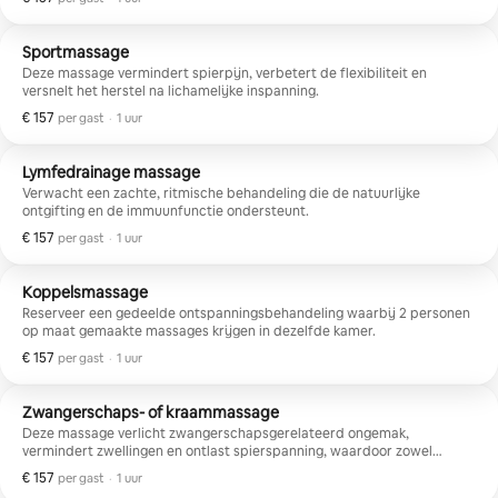
ontspanning als herstel in één sessie.
Sportmassage
Deze massage vermindert spierpijn, verbetert de flexibiliteit en
versnelt het herstel na lichamelijke inspanning.
€ 157
€ 157 per gast
,
per gast
·
1 uur
Lymfedrainage massage
Verwacht een zachte, ritmische behandeling die de natuurlijke
ontgifting en de immuunfunctie ondersteunt.
€ 157
€ 157 per gast
,
per gast
·
1 uur
Koppelsmassage
Reserveer een gedeelde ontspanningsbehandeling waarbij 2 personen
op maat gemaakte massages krijgen in dezelfde kamer.
€ 157
€ 157 per gast
,
per gast
·
1 uur
Zwangerschaps- of kraammassage
Deze massage verlicht zwangerschapsgerelateerd ongemak,
vermindert zwellingen en ontlast spierspanning, waardoor zowel
moeder als baby zich beter voelen.
€ 157
€ 157 per gast
,
per gast
·
1 uur