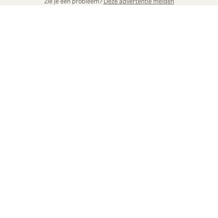
Zie je een probleem?
Deze advertentie melden