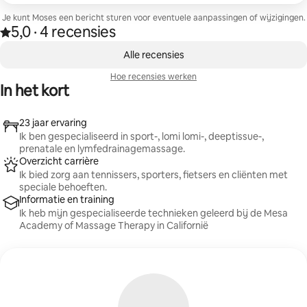
Je kunt Moses een bericht sturen voor eventuele aanpassingen of wijzigingen.
5,0
·
4 recensies
5,0 van 5 sterren op basis van 4 recensies
,
0 van 0 items weergegeven
Alle recensies
Hoe recensies werken
In het kort
23 jaar ervaring
Ik ben gespecialiseerd in sport-, lomi lomi-, deeptissue-,
prenatale en lymfedrainagemassage.
Overzicht carrière
Ik bied zorg aan tennissers, sporters, fietsers en cliënten met
speciale behoeften.
Informatie en training
Ik heb mijn gespecialiseerde technieken geleerd bij de Mesa
Academy of Massage Therapy in Californië