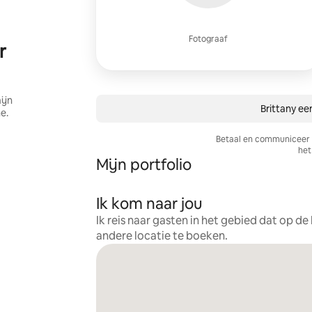
Fotograaf
r
ijn
Brittany ee
e.
Betaal en communiceer a
het 
Mijn portfolio
Ik kom naar jou
Ik reis naar gasten in het gebied dat op d
andere locatie te boeken.