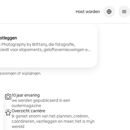
Host worden
astleggen
le Photography by Brittany, die fotografie,
 biedt voor elopements, geloftevernieuwingen en
s familiesessies en meer. Ik ondersteun je van
ngen, zodat je aanwezig, ontspannen en verbonden
ing is aangepast met rustige begeleiding en
baar in Oregon en geselecteerde bestemmingen.
passingen of wijzigingen.
 te helpen deze momenten te bewaren. Stuur me
nen. lokale pdx
10 jaar ervaring
we werden gepubliceerd in een
oudermagazine
Overzicht carrière
Ik geniet enorm van het plannen, creëren,
coördineren, vastleggen en meer; het is mijn
wereld