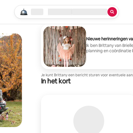
Begin je zoektocht
Locatie
Inchecken/uitchecken
Service
Nieuwe herinneringen v
Ik ben Brittany van Briel
planning en coördinatie
intieme vieringen, evenal
logistiek tot herinneri
kunt blijven. Elke ervar
oprechte zorg. Beschik
Je kunt Brittany een bericht sturen voor eventuele aan
Kan niet wachten om je
In het kort
een bericht om te begin