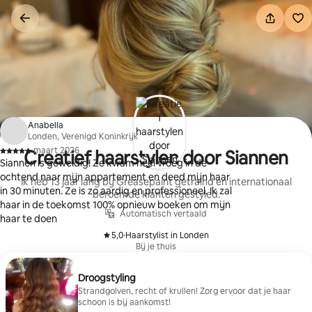
Ga
direct
naar
inhoud
Anabella
Londen, Verenigd Koninkrijk
·
maart 2026
Creatief haarstylen door Siannen
,
Siannen is geweldig! Ze kwam heel vroeg in de
ochtend naar mijn appartement en deed mijn haar
Ik heb 13 jaar lang bij Greasepaint getraind en internationaal
in 30 minuten. Ze is zo aardig en professioneel. Ik zal
beroemde klanten gestyled.
haar in de toekomst 100% opnieuw boeken om mijn
Automatisch vertaald
haar te doen
5,0
·
Haarstylist in Londen
,
Bij je thuis
Droogstyling
Strandgolven, recht of krullen! Zorg ervoor dat je haar
schoon is bij aankomst!