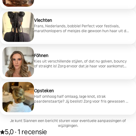
Vlechten
Frans, Nederlands, bobble! Perfect voor festivals,
marathonlopers of meisjes die gewoon hun haar uit de
weg willen hebben! Let op: ik ben niet getraind in
cornrow en bied deze stijl van vlechten niet aan
Föhnen
Kies uit verschillende stijlen, of dat nu golven, bouncy
of straight is! Zorg ervoor dat je haar voor aankomst
net is gewassen en met een handdoek is gedroogd!
Opsteken
Half omhoog half omlaag, lage knot, strak
paardenstaartje? Jij beslist! Zorg voor fris gewassen en
gedroogd haar
Je kunt Siannen een bericht sturen voor eventuele aanpassingen of
wijzigingen.
5,0
·
1 recensie
Beoordeeld met 5,0 van 5 sterren op basis van 1 recensie
,