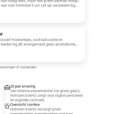
 je bar nodig hebt, maar heb je een barman nodig?
aan voor minimaal 5 uur. Let op: we bieden bij
oducten aan; je dient je eigen producten mee te
ng en de duur van je evenement, evenals van de
ilselectie. Neem contact op met ons om de
el
clusief mixdrankjes, cocktailcuratie en
 bieden bij dit arrangement geen alcoholische
n drank mee te nemen. De vermelde prijs
ijzen kunnen variëren afhankelijk van de omvang
ment, evenals van de door jou gekozen
ontact op met ons om de details af te ronden!
npassingen of wijzigingen.
20 jaar ervaring
Van intieme evenementen tot grote gala's,
Hottown Events zorgt voor stijlvol personeel
en stijlvolle cocktails.
Overzicht carrière
Hottown Events verzorgt privé-
evenementen, evenementen voor luxe