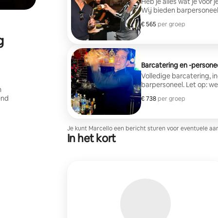
Heb je alles wat je voor
Wij bieden barpersoneel 
dit arrangement geen pr
€ 565
€ 565 per groep
per groep
nemen. De vermelde prijs is een startprijs. De prijzen kunnen variëren
afhankelijk van de omva
g
door jou gekozen cockta
details af te ronden!
Barcatering en -persone
Volledige barcatering, in
barpersoneel. Let op: we
n
producten aan; je dient je eige
end
€ 738
€ 738 per groep
per groep
is een startprijs. De pr
en de duur van je evene
cocktailselectie. Neem c
Je kunt Marcello een bericht sturen voor eventuele aa
In het kort