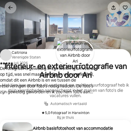
Ga
direct
naar
inhoud
Caitriona
Verenigde Staten
·
juli 2026
Interieur- en exterieurfotografie van
,
De fotograaf is geweldig in zijn werk. Hij arriveerde
Airbnb door Ari
op tijd, was snel maar grondig en was erg flexibel,
omdat dit een Airbnb is en we tussen de
Met tien jaar ervaring als vastgoed- en architectuurfotograaf heb ik
reserveringen door foto's nodig hadden. De foto's
mijn vaardigheden aangescherpt in het maken van foto's die
zijn geweldig geworden en ik zou hem 100% aan
vacatures vullen.
iedereen aanraden. Hij was erg aardig en bewerkte
zelfs een paar foto's tegen een kleine vergoeding.
Automatisch vertaald
Hij is ook erg goed in bewerken, we vonden het
5,0
·
Fotograaf in Harwinton
resultaat geweldig.
,
Bij je thuis
Airbnb basisfotoshoot van accommodatie