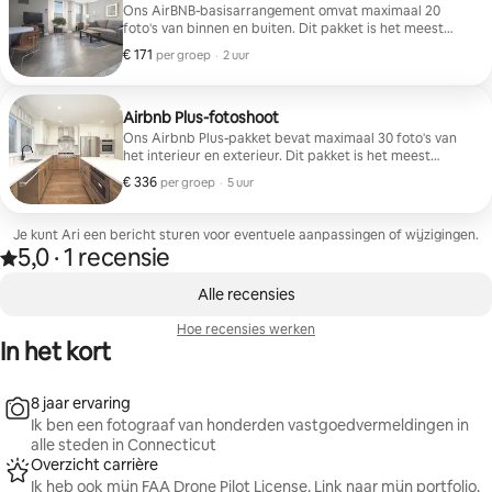
Ons AirBNB-basisarrangement omvat maximaal 20
foto's van binnen en buiten. Dit pakket is het meest
geschikt voor coöps, appartementen en kleinere
€ 171
€ 171 per groep
,
per groep
·
2 uur
eengezinswoningen of huurwoningen, tot 280 m².
Airbnb Plus-fotoshoot
Ons Airbnb Plus-pakket bevat maximaal 30 foto's van
het interieur en exterieur. Dit pakket is het meest
geschikt voor grotere eengezinswoningen, of 3 of 4-
€ 336
€ 336 per groep
,
per groep
·
5 uur
gezinswoningen, 3,000-4,500 sq/ft.
Je kunt Ari een bericht sturen voor eventuele aanpassingen of wijzigingen.
5,0
·
1 recensie
Beoordeeld met 5,0 van 5 sterren op basis van 1 recensie
,
0 van 0 items weergegeven
Alle recensies
Hoe recensies werken
In het kort
8 jaar ervaring
Ik ben een fotograaf van honderden vastgoedvermeldingen in
alle steden in Connecticut
Overzicht carrière
Ik heb ook mijn FAA Drone Pilot License. Link naar mijn portfolio.