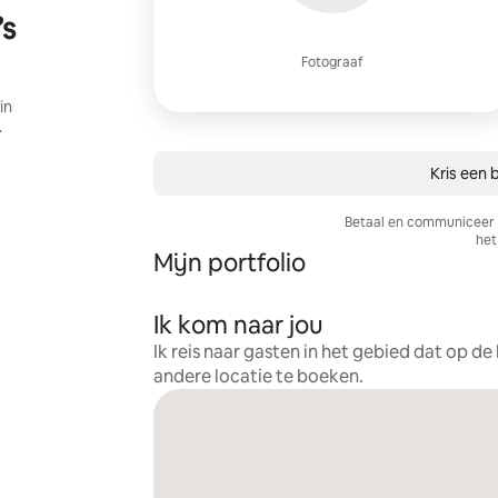
’s
Fotograaf
in
.
Kris een 
Betaal en communiceer a
het 
Mijn portfolio
Ik kom naar jou
Ik reis naar gasten in het gebied dat op d
andere locatie te boeken.