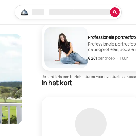
Begin je zoektocht
Locatie
Inchecken/uitchecken
Service
Professionele portretfot
Professionele portretfot
datingprofielen, social
van 60 minuten is gerich
€ 261
€ 261 per groep
,
per groep
·
1 uur
ontspannen omgeving. Ik
gezichtsuitdrukkingen, d
ontvangt professioneel b
een privé online galerij,
Je kunt Kris een bericht sturen voor eventuele aanpass
In het kort
of sociale platforms.