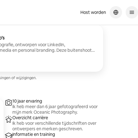
Host worden
o’s
ografie, ontworpen voor LinkedIn,
e media en personal branding. Deze buitenshoot
t op natuurlijke, zelfverzekerde portretten in een
 geef begeleiding bij het poseren en de
us er is geen modelleringservaring nodig. Je
ewerkte foto’s in hoge resolutie, geleverd via
 klaar om te gebruiken voor professionele profielen
ingen of wijzigingen.
10 jaar ervaring
Ik heb meer dan 6 jaar gefotografeerd voor
mijn merk Oceanic Photography.
Overzicht carrière
Ik heb voor verschillende tijdschriften over
ontwerpers en merken geschreven.
Informatie en training