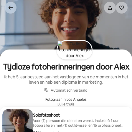
Ga
direct
naar
inhoud
Tijdloze fotoherinneringen door Alex
Ik heb 5 jaar besteed aan het vastleggen van de momenten in het
leven en heb een diploma in marketing.
Automatisch vertaald
Fotograaf in Los Angeles
Bij je thuis
Solofotoshoot
Voor (1) persoon die diensten wenst. Inclusief: 1 uur
fotograferen met (1) outfitwissel en 15 professioneel
bewerkte foto's (de foto's worden bewerkt door Alex