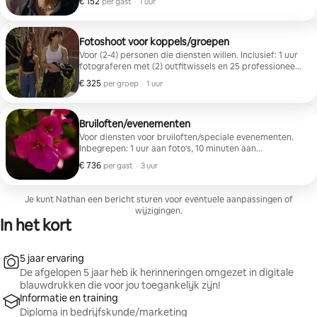
€ 152
€ 152 per gast
,
per gast
·
1 uur
Myers)
Fotoshoot voor koppels/groepen
Voor (2-4) personen die diensten willen. Inclusief: 1 uur
fotograferen met (2) outfitwissels en 25 professioneel
bewerkte foto's (de foto's worden bewerkt door Alex
€ 325
€ 325 per groep
,
per groep
·
1 uur
Myers)
Bruiloften/evenementen
Voor diensten voor bruiloften/speciale evenementen.
Inbegrepen: 1 uur aan foto's, 10 minuten aan
hoogwaardige videobeelden, plus (2) outfitwissels als
€ 736
€ 736 per gast
,
per gast
·
3 uur
je dat wilt. De foto's zijn bewerkt door mij, Alex Myers.
Je kunt Nathan een bericht sturen voor eventuele aanpassingen of
wijzigingen.
In het kort
5 jaar ervaring
De afgelopen 5 jaar heb ik herinneringen omgezet in digitale
blauwdrukken die voor jou toegankelijk zijn!
Informatie en training
Diploma in bedrijfskunde/marketing