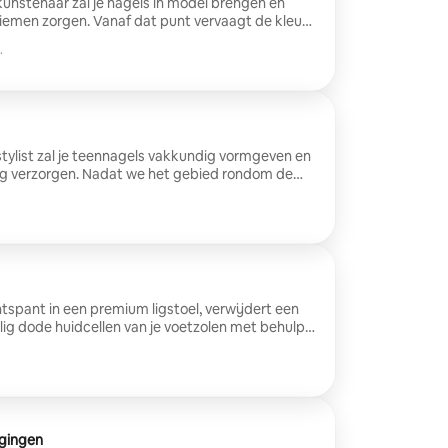
kunstenaar zal je nagels in model brengen en
riemen zorgen. Vanaf dat punt vervaagt de kleur
ltippen, waardoor een subtiele en elegante
.
ontstaat. (Let op: extra optie voor
 won)
stylist zal je teennagels vakkundig vormgeven en
ig verzorgen. Nadat we het gebied rondom de
omfortabel hebben verzorgd met hoogwaardige
we gel in de kleur van je keuze aan om de
een nette en stijlvolle look. (Let op: extra optie
.000 won)
ontspant in een premium ligstoel, verwijdert een
ilig dode huidcellen van je voetzolen met behulp
hniek, zonder irritatie te veroorzaken. Geniet
et voeten die net zo glad en gehydrateerd zijn als
gingen