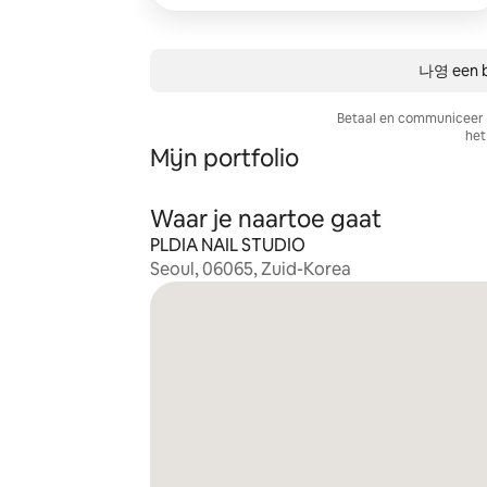
나영 een b
Betaal en communiceer a
het 
Mijn portfolio
Waar je naartoe gaat
PLDIA NAIL STUDIO
Seoul, 06065, Zuid-Korea