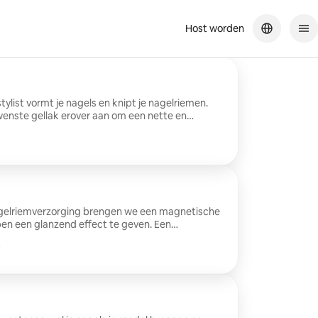
Host worden
tylist vormt je nagels en knipt je nagelriemen.
enste gellak erover aan om een nette en
e creëren. (Let op: extra optie voor
 won)
agelriemverzorging brengen we een magnetische
pen een glanzend effect te geven. Een
tenaar creëert een unieke en verfijnde K-beauty-
.
met een magneet te verplaatsen om de
en zien die afhankelijk van de hoek verandert.