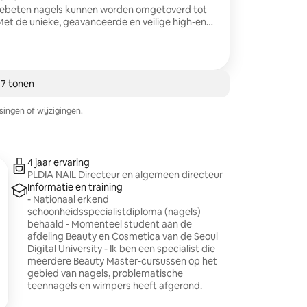
fgebeten nagels kunnen worden omgetoverd tot
Met de unieke, geavanceerde en veilige high-end
orden premium gel-extensions gemaakt die net
jn als echte nagels. Ervaar prachtige vingertoppen
ke kunst passen – creëer de meest elegante vorm
d schade aan de nagels tot een minimum. Deze
 behandeling ‘nagelverlenging
 7 tonen
merking: Na de verlenging, gelkleuring – effen
st van de maand – informeer naar extra opties.)
ingen of wijzigingen.
wijderen van de bestaande gel: 20.000 won)
4 jaar ervaring
PLDIA NAIL Directeur en algemeen directeur
Informatie en training
- Nationaal erkend
schoonheidsspecialistdiploma (nagels)
behaald - Momenteel student aan de
afdeling Beauty en Cosmetica van de Seoul
Digital University - Ik ben een specialist die
meerdere Beauty Master-cursussen op het
gebied van nagels, problematische
teennagels en wimpers heeft afgerond.