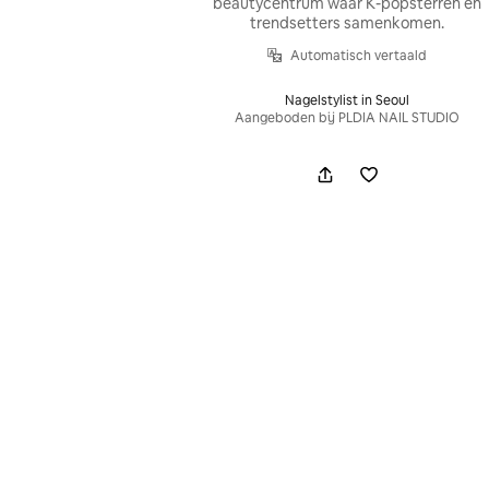
beautycentrum waar K-popsterren en
trendsetters samenkomen.
Automatisch vertaald
Nagelstylist in Seoul
Aangeboden bij PLDIA NAIL STUDIO