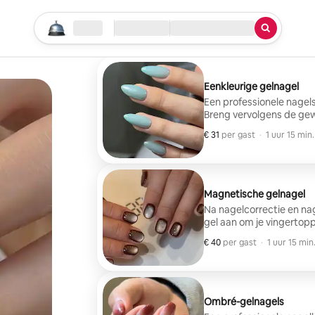
Begin je zoektocht
Locatie
Inchecken/uitchecken
Service
Eenkleurige gelnagel
Een professionele nagels
Breng vervolgens de gew
verfijnde K-beauty-look t
€ 31
€ 31 per gast
,
per gast
·
1 uur 15 min.
gelverwijdering, 20.000
Magnetische gelnagel
Na nagelcorrectie en n
gel aan om je vingertop
professionele nagelkuns
€ 40
€ 40 per gast
,
per gast
·
1 uur 15 min
stijl door de lichtvlek 
mysterieuze glans te lat
Ombré-gelnagels