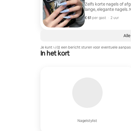
Zelfs korte nagels of a
lange, elegante nagels. 
technologie van Pldia w
€ 61
€ 61 per gast
,
per gast
·
2 uur
zo licht en natuurlijk zi
die bij elke kleur of el
en beperk tegelijkertij
service omvat alleen de
Alle
(lengteverlenging)’. (Op
kleur, kleurverloop, kun
Je kunt 나영 een bericht sturen voor eventuele aanpass
Extra optie voor het ver
In het kort
Nagelstylist