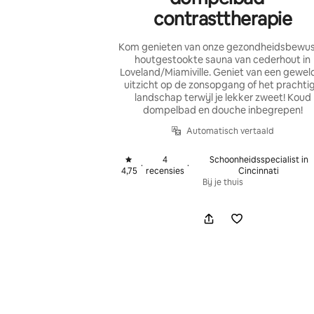
contrasttherapie
Kom genieten van onze gezondheidsbewus
houtgestookte sauna van cederhout in
Loveland/Miamiville. Geniet van een gewel
uitzicht op de zonsopgang of het prachti
landschap terwijl je lekker zweet! Koud
dompelbad en douche inbegrepen!
Automatisch vertaald
4
Schoonheidsspecialist in
·
·
,
,
4,75
recensies
Cincinnati
Bij je thuis