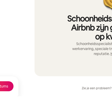
Schoonheidss
Airbnb zijn
op kw
Schoonheidsspecialis
werkervaring, speciale t
reputatie.
tums
Zie je een probleem?