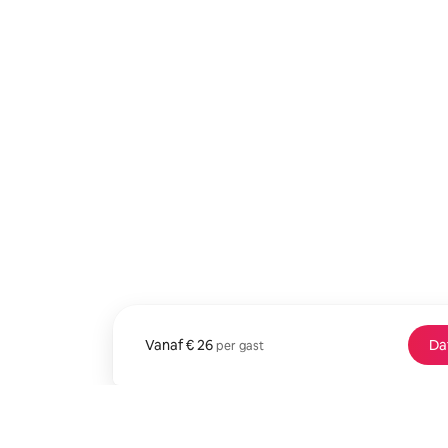
Vanaf
Vanaf € 26 per gast
€ 26
Da
per gast