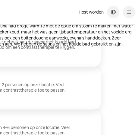
Host worden
hele leuke tijd gehad. De sauna was erg fijn en we voelden ons daarna
sauna had droge warmte met de optie om stoom te maken met water
zeker koud, maar het was geen ijsbadtemperatuur en het voelde erg
as ook een buitendouche aanwezig, evenals handdoeken. Zeer
ur gebruik van de sauna/het koude bad.
 aan. We hebben de sauna en het koude bad gebruikt en zijn
ud om een contrasttherapie te krijgen.
oeging aan onze middag.
 2 personen op onze locatie. Veel
 contrasttherapie toe te passen.
 4–6 personen op onze locatie. Veel
 contrasttherapie toe te passen.