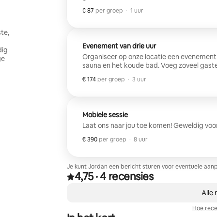
€ 87
€ 87 per groep
,
per groep
·
1 uur
te,
Evenement van drie uur
dig
Organiseer op onze locatie een evenement
ge
sauna en het koude bad. Voeg zoveel gasten 
€ 174
€ 174 per groep
,
per groep
·
3 uur
Mobiele sessie
Laat ons naar jou toe komen! Geweldig vo
€ 390
€ 390 per groep
,
per groep
·
8 uur
Je kunt Jordan een bericht sturen voor eventuele aanp
4,75
·
4 recensies
4,75 van 5 sterren op basis van 4 recensies
,
0 van 0 items weergegeven
Alle 
Hoe rece