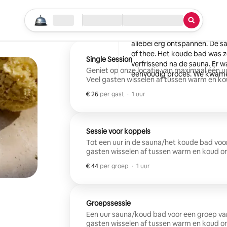
Cory
Lexington, Kentucky
Begin je zoektocht
Locatie
Inchecken/uitchecken
Service
·
juni 2026
,
Mijn vrouw en ik hebben een 
allebei erg ontspannen. De 
of thee. Het koude bad was 
Single Session
verfrissend na de sauna. Er w
Geniet op onze locatie van maximaal één u
eenvoudig proces. We kwamen
Veel gasten wisselen af tussen warm en ko
vertrokken. Zeer mooie toev
€ 26
€ 26 per gast
,
per gast
·
1 uur
Sessie voor koppels
Tot een uur in de sauna/het koude bad voor
gasten wisselen af tussen warm en koud om
€ 44
€ 44 per groep
,
per groep
·
1 uur
Groepssessie
Een uur sauna/koud bad voor een groep van
gasten wisselen af tussen warm en koud om