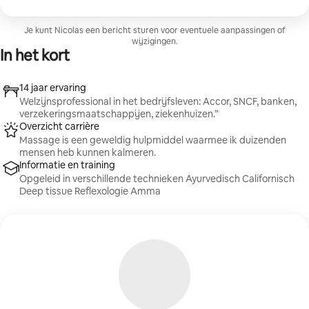
de geest en helpt het je weer in contact te komen met jezelf.
Gegarandeerd comfort en rust
Je kunt Nicolas een bericht sturen voor eventuele aanpassingen of
wijzigingen.
In het kort
14 jaar ervaring
Welzijnsprofessional in het bedrijfsleven: Accor, SNCF, banken,
verzekeringsmaatschappijen, ziekenhuizen.”
Overzicht carrière
Massage is een geweldig hulpmiddel waarmee ik duizenden
mensen heb kunnen kalmeren.
Informatie en training
Opgeleid in verschillende technieken Ayurvedisch Californisch
Deep tissue Reflexologie Amma