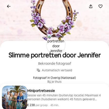
Ga
direct
naar
inhoud
Slimme portretten door Jennifer
Bekroonde fotograaf
Automatisch vertaald
Fotograaf in Overig (Nationaal)
Bij je thuis
Miniportretsessie
Sessie van 45 minuten (buiten/op locatie) Maximaal 4
personen (huisdieren welkom) 45 foto's geleverd
Online galerij / downloads en aankopen op de website
€ 238
€ 238 per groep
,
per groep
·
45 min.