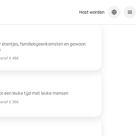
Host worden
 etentjes, familiebijeenkomsten en gewoon
n
vanaf € 488
vanaf € 488
r een leuke tijd met leuke mensen
vanaf € 366
vanaf € 366