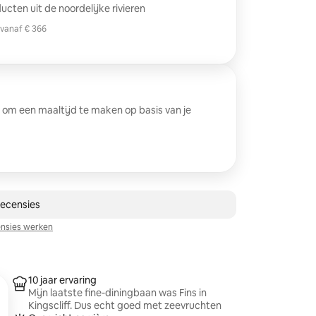
cten uit de noordelijke rivieren
vanaf € 366
vanaf € 366
 om een maaltijd te maken op basis van je
 recensie
recensies
nsies werken
10 jaar ervaring
Mijn laatste fine-diningbaan was Fins in
Kingscliff. Dus echt goed met zeevruchten