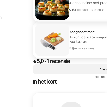
4-gangendiner met produ
€ 184
€ 184 per gast
per gast
·
Boeken kan 
Boeken kan 
en
Aangepast menu
Je kunt deze kok vragen
voorkeuren.
Prijzen op aanvraag
5,0
·
1 recensie
Beoordeeld met 5,0 van 5 sterren op basis van 1
,
0 van 0 items weergegeven
Alle 
Hoe rece
In het kort