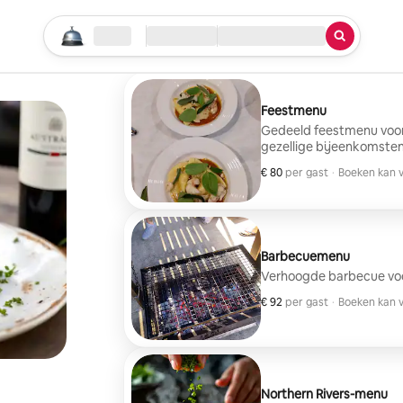
Begin je zoektocht
Locatie
Inchecken/uitchecken
Service
ongelooflijk lekker, goed bereid
Feestmenu
Gedeeld feestmenu voor
gezellige bijeenkomste
€ 80
€ 80 per gast
per gast
·
Boeken kan 
Boeken kan 
Barbecuemenu
Verhoogde barbecue voo
€ 92
€ 92 per gast
per gast
·
Boeken kan 
Boeken kan 
Northern Rivers-menu