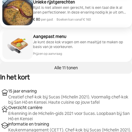
pastor met anticucho •Gebakken udon met Lomo
Unieke rijstgerechten
Saltado • Diverse mochi's We koken naast elkaar,
Rijst is niet alleen een gerecht, het is een taal die ik al
tussen de fornuizen en het gelach. Ik neem de beste
jaren perfectioneer. In deze ervaring nodig ik je uit om
ingrediënten mee, ik laat je mijn trucs zien en ik laat de
mijn keuken, mijn 'Kitchen on the sand', binnen te
€ 80
€ 80 per gast
per gast
·
Boeken kan vanaf € 160
keuken vlekkeloos achter. Klaar om van te genieten!
komen en een dag te beleven waarin lokale producten
Boeken kan vanaf € 160
en de techniek van een auteur samenkomen. Er zijn
hier geen menu's, er is een eerlijk aanbod op basis van
de versheid van de dag. We zullen samen een rijst
Aangepast menu
bereiden - of je zult het proces van dichtbij zien, stap
Je kunt deze kok vragen om een maaltijd te maken op
voor stap - gekookt met de rust die het vuur vereist,
basis van je voorkeuren.
met respect voor de tijden en de smaken van ons land.
Prijzen op aanvraag
Alle 11 tonen
In het kort
15 jaar ervaring
Creatief chef-kok bij Sucas (Michelin 2021). Voormalig chef-kok
bij San Hô en Kensei. Haute cuisine op jouw tafel
Overzicht carrière
Erkenning in de Michelin-gids 2021 voor Sucas. Loopbaan bij San
Hô en Kensei
Informatie en training
Keukenmanagement (CETT). Chef-kok bij Sucas (Michelin 2021).