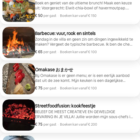
Boek en geniet van de ultieme brunch! Maak een keuze
uit: Voorgerecht: Eiwit-chia-bowl of havermoutpap.
Unieke toast: • Krokante garnalen met togarashi en
€ 50
€ 50 per gast
per gast
·
Boeken kan vanaf € 150
kimchi-mayonaise. • Gerookte zalm met dillecrème
Boeken kan vanaf € 150
fraîche. • Vegetarisch met bietenhummus en
Canarische kaas. • Iberische ham met Catalaanse
tomaat en avocado. • Spek met gebakken eieren en
Barbecue: vuur, rook en sintels
gerookte kaas. Dessert: pannenkoeken met pistache of
Zondag in de villa en geen zin om dingen ingewikkeld te
Nutella.
maken? Vergeet de typische barbecue. Ik ben de chef-
kok die je nodig hebt om van je feest het evenement
€ 65
€ 65 per gast
per gast
·
Boeken kan vanaf € 100
van de zomer te maken. Ik breng de "Kaos" en mijn
Boeken kan vanaf € 100
eigen vuur naar je huis, zodat je er gewoon met je
vrienden van kunt genieten. Geen menu, geen gedoe,
gewoon geweldig eten en een niveau van umami dat je
Omakase おまかせ
nog nooit eerder hebt geproefd. Als je op zoek bent
Bij Omakase is er geen menu; er is een eerlijk aanbod
naar een ontspannen plan met een vleugje wildheid,
dat uit de zee komt. Mijn keuken is een dagelijkse
laat mij dan de leiding nemen. Durf je mij voor jou te
dialoog met het product. Als je mijn tafel kiest, geef je
€ 75
€ 75 per gast
per gast
·
Boeken kan vanaf € 100
laten beslissen terwijl jij toost?
je vertrouwen aan mij; ik reageer met een exclusieve
Boeken kan vanaf € 100
selectie, stuk voor stuk voor jou ontworpen. Hier
respecteert elke snede en elke hap de absolute
versheid en het ritme van de natuur. Het is een
Streetfoodfusion: kookfeestje
uitnodiging om te genieten van sushi door de ogen van
BELEEF DE MEEST CREATIEVE EN GEWELDIGE
de persoon die het maakt, zonder haast en in totale
ERVARING IN JE VILLA! Jullie worden mijn sous-chefs in
harmonie met de omgeving. Vertrouw de chef-kok,
een baanbrekende, avant-gardistische, regelloze
€ 75
€ 75 per gast
per gast
·
Boeken kan vanaf € 200
beleef de ervaring
fusion-streetfoodworkshop: • Ceviche van wilde
Boeken kan vanaf € 200
kingsize garnalen • Gyoza's met garnalen, yuzu en
katsuobushi • "Madrid-Peking" spekbao • Tacos al