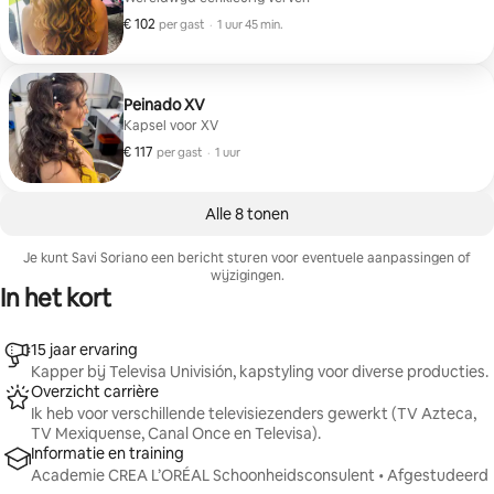
€ 102
€ 102 per gast
,
per gast
·
1 uur 45 min.
Peinado XV
Kapsel voor XV
€ 117
€ 117 per gast
,
per gast
·
1 uur
Alle 8 tonen
Je kunt Savi Soriano een bericht sturen voor eventuele aanpassingen of
wijzigingen.
In het kort
15 jaar ervaring
Kapper bij Televisa Univisión, kapstyling voor diverse producties.
Overzicht carrière
Ik heb voor verschillende televisiezenders gewerkt (TV Azteca,
TV Mexiquense, Canal Once en Televisa).
Informatie en training
Academie CREA L’ORÉAL Schoonheidsconsulent • Afgestudeerd