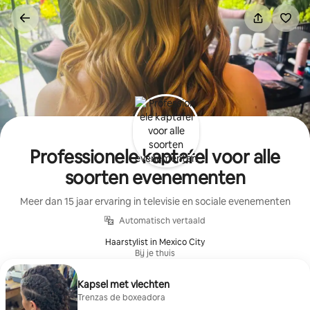
Ga
direct
naar
inhoud
Professionele kaptafel voor alle
soorten evenementen
Meer dan 15 jaar ervaring in televisie en sociale evenementen
Automatisch vertaald
Haarstylist in Mexico City
Bij je thuis
Kapsel met vlechten
Trenzas de boxeadora